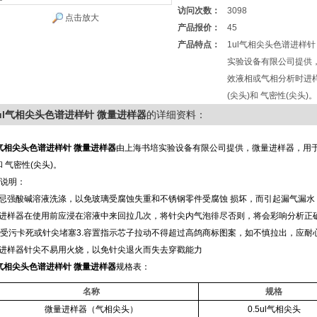
访问次数：
3098
点击放大
产品报价：
45
产品特点：
1ul气相尖头色谱进样
实验设备有限公司提供
效液相或气相分析时进样
(尖头)和 气密性(尖头)。
ul气相尖头色谱进样针 微量进样器
的详细资料：
l气相尖头色谱进样针 微量进样器
由上海书培实验设备有限公司提供，微量进样器，用于
和 气密性(尖头)。
说明：
切忌强酸碱溶液洗涤，以免玻璃受腐蚀失重和不锈钢零件受腐蚀 损坏，而引起漏气漏水
本进样器在使用前应浸在溶液中来回拉几次，将针尖内气泡徘尽否则，将会彩响分析正
受污卡死或针尖堵塞3.容置指示芯子拉动不得超过高鸽商标图案，如不慎拉出，应耐
本进样器针尖不易用火烧，以免针尖退火而失去穿戳能力
l气相尖头色谱进样针 微量进样器
规格表：
名称
规格
微量进样器（气相尖头）
0.5ul气相尖头