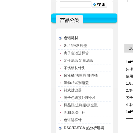
色谱耗材
GL45补料瓶盖
1
离子色谱进样管
定性滤纸 定量滤纸
1u
不锈钢长针头
头)
废液桶 法兰桶 堆码桶
使用
流动相试剂瓶盖
1.
针式过滤器
2.
离子色谱预处理小柱
芯子
4.
样品瓶/进样瓶/顶空瓶
1u
固相萃取小柱
色谱进样针
DSC/TA/TGA 热分析坩埚