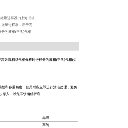
针 微量进样器由上海书培
，微量进样器，用于高
分为液相(平头)气相
高效液相或气相分析时进样分为液相(平头)气相(尖
确性和容量精度，使用后应立即进行清洁处理，避免
心 穿入，以免不锈钢丝折弯
品牌
高鸽