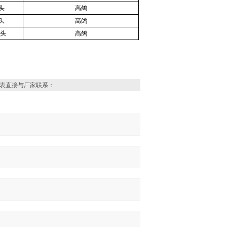
头
高鸽
头
高鸽
平头
高鸽
表直接与厂家联系：