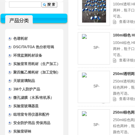
100ml透
两种，瓶子口
可选。
查看详细
100ml棕色
色谱耗材
100ml棕
DSC/TA/TGA 热分析坩埚
两种，瓶子口
可选。
环境监测耗材设备
查看详细
实验室常用耗材（生产加工）
聚四氟乙烯耗材（加工定制）
250ml透明
天玻玻璃制品
250ml透
棕色两种，瓶
3M个人防护产品
颜色可选。
微孔滤膜（水系/有机系）
查看详细
实验室玻璃器皿
250ml棕色
组培室专用仪器和配件
250ml棕
安全防护用品 劳保用品
棕色两种，瓶
实验室研钵
颜色可选。