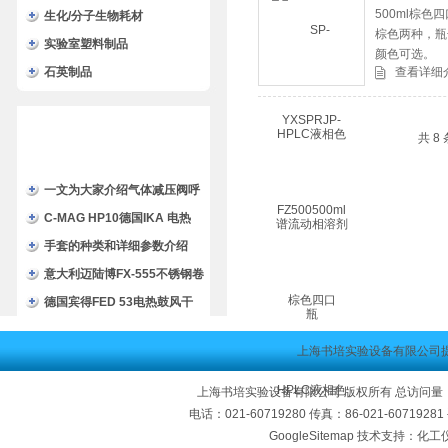
500ml棕
生化/分子生物耗材
棕色两种，瓶
实验室塑料制品
颜色可选。
石英制品
查看详细
共 8
一文为大家介绍气体减压阀呼
吸孔阻塞的原因
C-MAG HP10德国IKA 电热
板/HP 10加热板
手套的种类和详细参数介绍
意大利迈陆博FX-555不锈钢卷
管器/进口卷管器/弹簧卷管器
德国宾得FED 53电热鼓风干
燥箱/FED 53 binder 烘箱
上海书培实验设备有限公司
上海书培实验设备有限公司 版权所有 总访问量
电话：021-60719280 传真：86-021-60719
GoogleSitemap
技术支持：化工