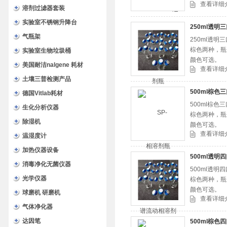
查看详细
溶剂过滤器套装
实验室不锈钢升降台
250ml透明
气瓶架
250ml透
棕色两种，瓶
实验室生物垃圾桶
颜色可选。
美国耐洁nalgene 耗材
查看详细
土壤三普检测产品
500ml棕色
德国Vitlab耗材
500ml棕
生化分析仪器
棕色两种，瓶
除湿机
颜色可选。
查看详细
温湿度计
加热仪器设备
500ml透明
消毒净化无菌仪器
500ml透
光学仪器
棕色两种，瓶
颜色可选。
球磨机 研磨机
查看详细
气体净化器
达因笔
500ml棕色