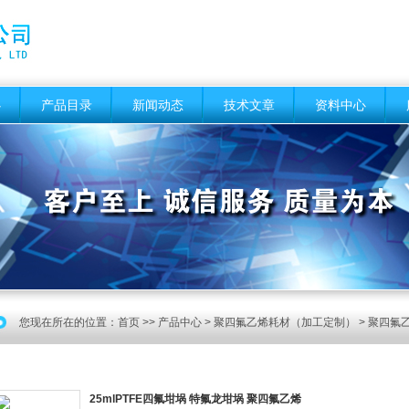
心
产品目录
新闻动态
技术文章
资料中心
您现在所在的位置：
首页
>>
产品中心
>
聚四氟乙烯耗材（加工定制）
>
聚四氟
25mlPTFE四氟坩埚 特氟龙坩埚 聚四氟乙烯