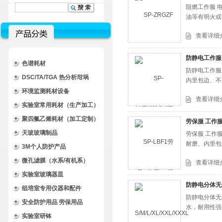
阻燃工作服 
油等有明火或
查看详细
防静电工作服
色谱耗材
防静电工作服
DSC/TA/TGA 热分析坩埚
内里包边、不
环境监测耗材设备
查看详细
实验室常用耗材（生产加工）
聚四氟乙烯耗材（加工定制）
劳保服 工作
天玻玻璃制品
劳保服 工作
耐磨、内里包
3M个人防护产品
微孔滤膜（水系/有机系）
查看详细
实验室玻璃器皿
防静电分体无
组培室专用仪器和配件
防静电分体无
安全防护用品 劳保用品
水，耐用性强
实验室研钵