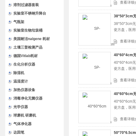
查看详细
溶剂过滤器套装
实验室不锈钢升降台
38*50*3
气瓶架
38*50*
瓷方盘，医用
实验室生物垃圾桶
美国耐洁nalgene 耗材
查看详细
土壤三普检测产品
40*60*4
德国Vitlab耗材
40*60*
生化分析仪器
瓷方盘，医用
除湿机
查看详细
温湿度计
加热仪器设备
40*60*6
消毒净化无菌仪器
40*60*
光学仪器
瓷方盘，医用
球磨机 研磨机
查看详细
气体净化器
达因笔
50*70*6.