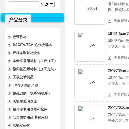
带刻度线搪瓷
因，搪瓷烧杯
查看详细
35*45*3
色谱耗材
35*45*
DSC/TA/TGA 热分析坩埚
瓷方盘，医用
环境监测耗材设备
查看详细
实验室常用耗材（生产加工）
聚四氟乙烯耗材（加工定制）
35*50*3
天玻玻璃制品
35*50*
瓷方盘，医用
3M个人防护产品
微孔滤膜（水系/有机系）
查看详细
实验室玻璃器皿
35*45*3.
组培室专用仪器和配件
35*45*
安全防护用品 劳保用品
搪瓷方盘，医
实验室研钵