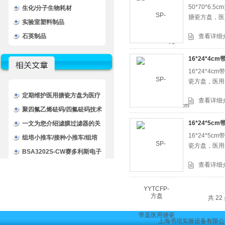
50*70*
生化/分子生物耗材
搪瓷方盘，医
实验室塑料制品
石英制品
查看详细
16*24*4
16*24*
瓷方盘，医用
定期维护医用搪瓷方盘为医疗
查看详细
服务提供可靠的物资支持
聚四氟乙烯砝码/四氟砝码技术
16*24*5
参数
一文为您介绍滤膜过滤器的关
16*24*
键元件及使用方法
组培小推车/接种小推车/组培
瓷方盘，医用
室不锈钢小推车
BSA3202S-CW赛多利斯电子
查看详细
天平/BSA3202S-CW电子天
平
共 2
上海书培实验设备有限公