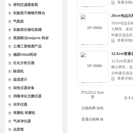
查看详细
溶剂过滤器套装
实验室不锈钢升降台
20cm包边石
气瓶架
20cm包边
土网等，直径
实验室生物垃圾桶
时建议选边长1
美国耐洁nalgene 耗材
查看详细
土壤三普检测产品
12.5cm普
德国Vitlab耗材
12.5cm
生化分析仪器
陶土网等，直
除湿机
台时建议选边长
查看详细
温湿度计
加热仪器设备
消毒净化无菌仪器
共 6
光学仪器
球磨机 研磨机
气体净化器
达因笔