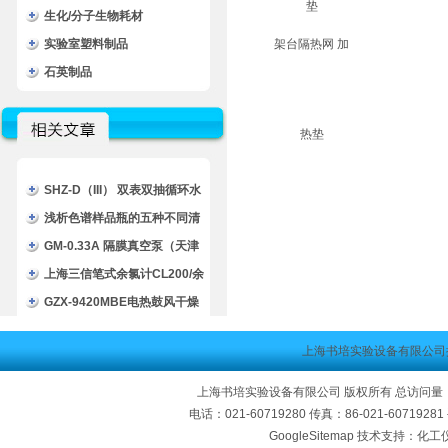
生化/分子生物耗材
实验室塑料制品
石英制品
SHZ-D（III） 双表双抽循环水
式真空泵/双表双抽真空泵
浅析色谱样品瓶的五种不同清
洗方法
GM-0.33A 隔膜真空泵（天津
津腾）/无油真空泵
上海三信笔式余氯计CL200/余
氯测定仪CL200技术文章
GZX-9420MBE电热鼓风干燥
箱/GZX-9420MBE博迅烘
上海书培实验设备有限公司
箱/GZX-9420MBE干燥箱
上海书培实验设备有限公司 版权所有 总访问量
电话：021-60719280 传真：86-021-60719
GoogleSitemap
技术支持：化工