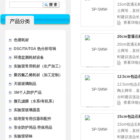
15cm普通
土网等，直径
时建议选边长1
查看详细
20cm普通石
色谱耗材
20cm普通
DSC/TA/TGA 热分析坩埚
土网等，直径
时建议选边长1
环境监测耗材设备
查看详细
实验室常用耗材（生产加工）
聚四氟乙烯耗材（加工定制）
12.5cm包
天玻玻璃制品
12.5cm
陶土网等，直
3M个人防护产品
台时建议选边长
微孔滤膜（水系/有机系）
查看详细
实验室玻璃器皿
15cm包边石
组培室专用仪器和配件
15cm包边
安全防护用品 劳保用品
土网等，直径
实验室研钵
时建议选边长1