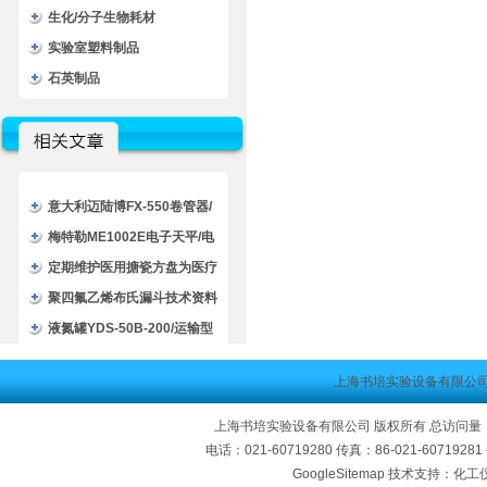
生化/分子生物耗材
实验室塑料制品
石英制品
意大利迈陆博FX-550卷管器/
不锈钢卷管器/进口卷管器
梅特勒ME1002E电子天平/电
子分析天平技术文章
定期维护医用搪瓷方盘为医疗
服务提供可靠的物资支持
聚四氟乙烯布氏漏斗技术资料
液氮罐YDS-50B-200/运输型
液氮生物容器技术文章
上海书培实验设备有限公
上海书培实验设备有限公司 版权所有 总访问量
电话：021-60719280 传真：86-021-60719
GoogleSitemap
技术支持：化工