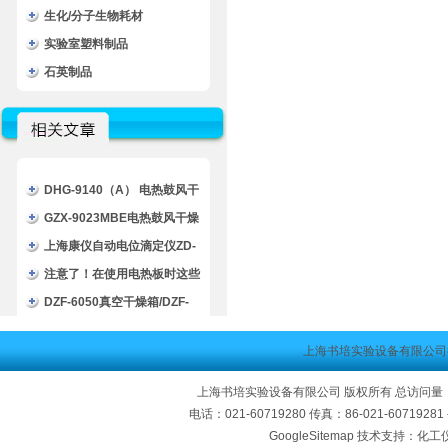
生化/分子生物耗材
实验室塑料制品
石英制品
DHG-9140（A） 电热鼓风干
燥箱/DHG-9140（A） 一恒烘
GZX-9023MBE电热鼓风干燥
箱（液晶屏显示，不锈钢内
箱/GZX-9023MBE博迅烘
上海康仪自动电位滴定仪ZD-
胆）
箱/GZX-9023MBE干燥箱
2A技术文章
注意了！在使用电热板时这些
事项需要您的关注
DZF-6050真空干燥箱/DZF-
6050一恒真空干燥箱/DZF-
上海书培实验设备有限公司
6050干燥箱
上海书培实验设备有限公司 版权所有 总访问量
电话：021-60719280 传真：86-021-60719
GoogleSitemap
技术支持：化工