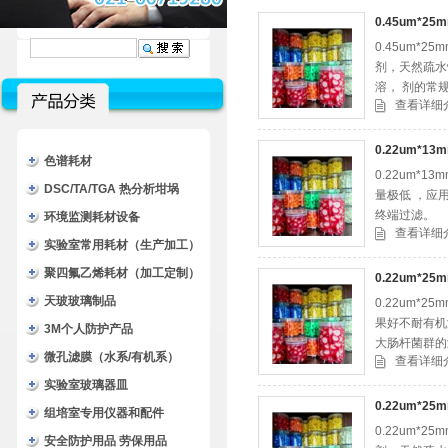
0.45um*
0.45um
剂，天然疏水
溶， 剂的常
查看详细
0.22um*
色谱耗材
0.22um
DSC/TA/TGA 热分析坩埚
量极低 ，应
终端过滤。
环境监测耗材设备
查看详细
实验室常用耗材（生产加工）
聚四氟乙烯耗材（加工定制）
0.22um*
天玻玻璃制品
0.22um
果好不耐有机
3M个人防护产品
大肠杆菌群的测
微孔滤膜（水系/有机系）
查看详细
实验室玻璃器皿
0.22um*
组培室专用仪器和配件
0.22um
安全防护用品 劳保用品