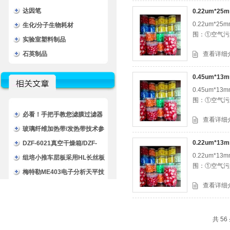
达因笔
0.22um*
0.22um
生化/分子生物耗材
围：①空气污
实验室塑料制品
石英制品
查看详细
0.45um*
0.45um
围：①空气污
必看！手把手教您滤膜过滤器
查看详细
的正确安装方法
玻璃纤维加热带/发热带技术参
0.22um*
数
DZF-6021真空干燥箱/DZF-
0.22um
6021一恒真空干燥箱/DZF-
组培小推车层板采用HL长丝板
围：①空气污
6021干燥箱
高质整洁便于清洗
梅特勒ME403电子分析天平技
查看详细
术文章
共 5