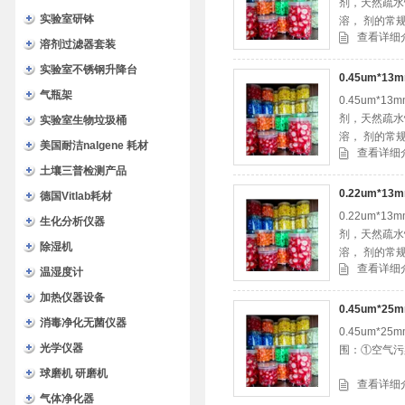
剂，天然疏水
实验室研钵
溶， 剂的常
查看详细
溶剂过滤器套装
实验室不锈钢升降台
0.45um*
气瓶架
0.45um
剂，天然疏水
实验室生物垃圾桶
溶， 剂的常
美国耐洁nalgene 耗材
查看详细
土壤三普检测产品
0.22um*
德国Vitlab耗材
0.22um
生化分析仪器
剂，天然疏水
除湿机
溶， 剂的常
查看详细
温湿度计
加热仪器设备
0.45um*
消毒净化无菌仪器
0.45um
光学仪器
围：①空气污
球磨机 研磨机
查看详细
气体净化器