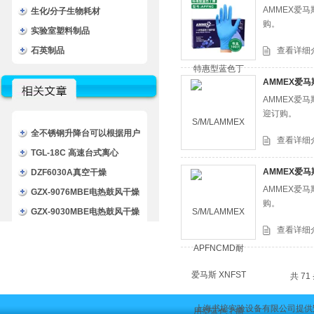
AMMEX爱
生化/分子生物耗材
购。
实验室塑料制品
石英制品
查看详细
AMMEX爱马
AMMEX爱
迎订购。
全不锈钢升降台可以根据用户
查看详细
的具体需求进行定制化配置
TGL-18C 高速台式离心
AMMEX爱马
机/TGL-18C高速离心机
DZF6030A真空干燥
AMMEX爱
箱/DZF6030A一恒真空干燥箱
GZX-9076MBE电热鼓风干燥
购。
（化学）/DZF6030A干燥箱
箱/GZX-9076MBE博迅烘
GZX-9030MBE电热鼓风干燥
查看详细
箱/GZX-9076MBE干燥箱
箱/GZX-9030MBE博迅烘
箱/GZX-9030MBE干燥箱
共 7
上海书培实验设备有限公司提供