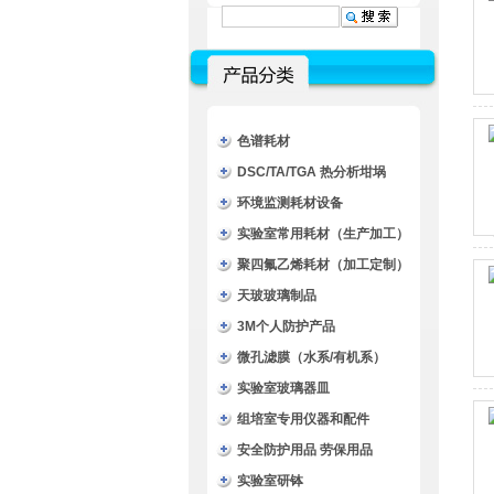
色谱耗材
DSC/TA/TGA 热分析坩埚
环境监测耗材设备
实验室常用耗材（生产加工）
聚四氟乙烯耗材（加工定制）
天玻玻璃制品
3M个人防护产品
微孔滤膜（水系/有机系）
实验室玻璃器皿
组培室专用仪器和配件
安全防护用品 劳保用品
实验室研钵