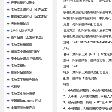
瓶和四口烧瓶口径吻合。一般与活动
环境监测耗材设备
适）；
实验室常用耗材（生产加工）
或者把夹层的密封圈缠绕四氟生料带
聚四氟乙烯耗材（加工定制）
标准口四氟搅拌塞的结构：中间有孔
天玻玻璃制品
用途：与四氟搅拌棒配套使用
使用方法：把四氟塞分解开后依次将
3M个人防护产品
或者把夹层的密封圈缠绕四氟生料带
微孔滤膜（水系/有机系）
规格：14#/19#/24#/29#/34#/40#/45
实验室玻璃器皿
介绍：
组培室专用仪器和配件
名称：聚四氟乙烯（PTFE）耐酸碱
安全防护用品 劳保用品
别称：四氟搅拌塞，搅拌器套塞，聚
实验室研钵
规格：14#
特点：聚四氟乙烯搅拌桨配套使用，
溶剂过滤器套装
配置：搅拌塞+O型密封圈
实验室不锈钢升降台
特性：
气瓶架
1、不粘附任何物质，不会影响实验
实验室生物垃圾桶
2、无毒害：具有生理惰性，可植入
美国耐洁nalgene 耗材
3、耐高温特性：能在+260℃至-1
土壤三普检测产品
4、不易破损，长期使用比玻璃制品