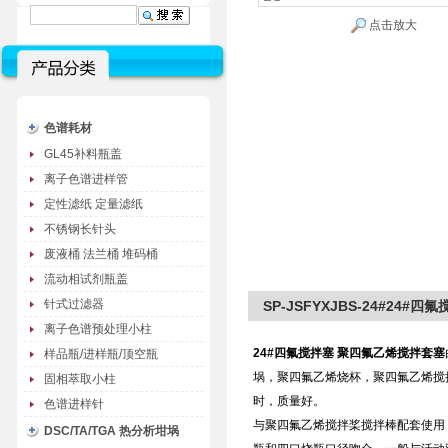
点击放大
色谱耗材
GL45补料瓶盖
离子色谱进样管
定性滤纸 定量滤纸
不锈钢长针头
废液桶 法兰桶 堆码桶
流动相试剂瓶盖
针式过滤器
SP-JSFYXJBS-24#24
离子色谱预处理小柱
24#四氟搅拌塞 聚四氟乙烯搅拌套塞
样品瓶/进样瓶/顶空瓶
埚，聚四氟乙烯烧杯，聚四氟乙烯搅
固相萃取小柱
时，质量好。
色谱进样针
与聚四氟乙烯搅拌桨搅拌棒配套使用
DSC/TA/TGA 热分析坩埚