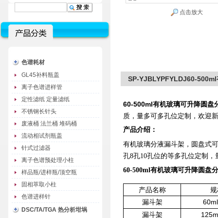
点击放大
色谱耗材
GL45补料瓶盖
SP-YJBLYPFYLDJ60-
离子色谱进样管
定性滤纸 定量滤纸
60-500ml有机玻璃可升降圆
不锈钢长针头
质，量多可多孔位定制，欢迎
废液桶 法兰桶 堆码桶
产品介绍：
流动相试剂瓶盖
有机玻璃分液漏斗架，圆盘式
针式过滤器
孔8孔10孔位的等多孔位定制
离子色谱预处理小柱
60-500ml有机玻璃可升降圆盘
样品瓶/进样瓶/顶空瓶
固相萃取小柱
产品名称
规
色谱进样针
漏斗架
60m
DSC/TA/TGA 热分析坩埚
漏斗架
125m