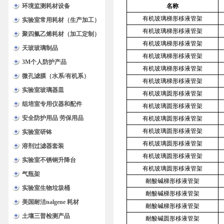
环境监测耗材设备
名称
有机玻璃梯形移液管架
实验室常用耗材（生产加工）
有机玻璃梯形移液管架
聚四氟乙烯耗材（加工定制）
有机玻璃梯形移液管架
天玻玻璃制品
有机玻璃梯形移液管架
3M个人防护产品
有机玻璃梯形移液管架
微孔滤膜（水系/有机系）
有机玻璃梯形移液管架
实验室玻璃器皿
有机玻璃圆形移液管架
组培室专用仪器和配件
有机玻璃圆形移液管架
安全防护用品 劳保用品
有机玻璃圆形移液管架
有机玻璃圆形移液管架
实验室研钵
有机玻璃圆形移液管架
溶剂过滤器套装
有机玻璃圆形移液管架
实验室不锈钢升降台
有机玻璃圆形移液管架
气瓶架
耐酸碱梯形移液管架
实验室生物垃圾桶
耐酸碱梯形移液管架
美国耐洁nalgene 耗材
耐酸碱梯形移液管架
土壤三普检测产品
耐酸碱圆形移液管架