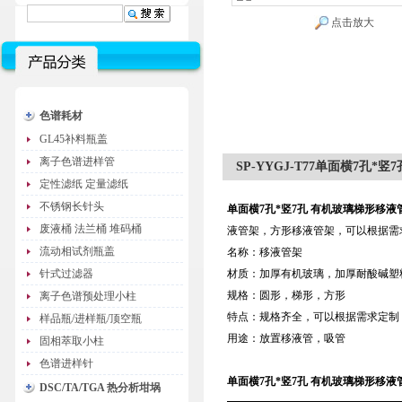
点击放大
色谱耗材
GL45补料瓶盖
离子色谱进样管
SP-YYGJ-T77单面横7孔*
定性滤纸 定量滤纸
不锈钢长针头
单面横7孔*竖7孔 有机玻璃梯形移液
废液桶 法兰桶 堆码桶
液管架，方形移液管架，可以根据需
流动相试剂瓶盖
名称：移液管架
针式过滤器
材质：加厚有机玻璃，加厚耐酸碱塑
规格：圆形，梯形，方形
离子色谱预处理小柱
特点：规格齐全，可以根据需求定制
样品瓶/进样瓶/顶空瓶
用途：放置移液管，吸管
固相萃取小柱
色谱进样针
单面横7孔*竖7孔 有机玻璃梯形移液
DSC/TA/TGA 热分析坩埚