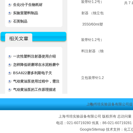
共 7
生化/分子生物耗材
实验室塑料制品
石英制品
一次性塑料注射器使用介绍
怎样降低研磨球在水泥粉磨中
的破碎率
BSA822赛多利斯电子天
平/BSA822电子天平
气动黄油泵使用过程中，需注
意的事项
气动黄油泵的工作原理描述
上海书培实验设备有限公司提
上海书培实验设备有限公司 版权所有 总访问量
电话：021-60719280 传真：86-021-60719
GoogleSitemap
技术支持：化工