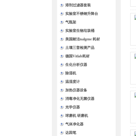
溶剂过滤器套装
实验室不锈钢升降台
气瓶架
实验室生物垃圾桶
美国耐洁nalgene 耗材
土壤三普检测产品
德国Vitlab耗材
生化分析仪器
除湿机
温湿度计
加热仪器设备
消毒净化无菌仪器
光学仪器
球磨机 研磨机
气体净化器
达因笔