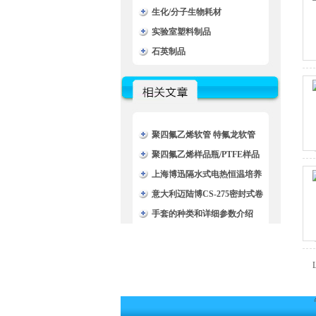
生化/分子生物耗材
实验室塑料制品
石英制品
聚四氟乙烯软管 特氟龙软管
铁氟龙管应用操作
聚四氟乙烯样品瓶/PTFE样品
瓶/特氟龙样品瓶技术文章
上海博迅隔水式电热恒温培养
箱/BG-270培养箱技术文章
意大利迈陆博CS-275密封式卷
管器/封闭式卷管器
手套的种类和详细参数介绍