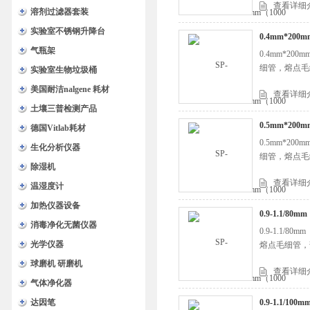
查看详细
溶剂过滤器套装
实验室不锈钢升降台
0.4mm*20
气瓶架
0.4mm*2
细管，熔点毛
实验室生物垃圾桶
美国耐洁nalgene 耗材
查看详细
土壤三普检测产品
0.5mm*20
德国Vitlab耗材
0.5mm*2
生化分析仪器
细管，熔点毛
除湿机
查看详细
温湿度计
加热仪器设备
0.9-1.1/8
消毒净化无菌仪器
0.9-1.1
光学仪器
熔点毛细管，
球磨机 研磨机
查看详细
气体净化器
达因笔
0.9-1.1/1