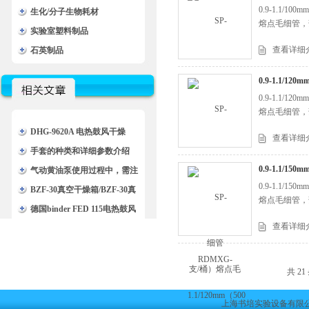
0.9-1.1
生化/分子生物耗材
熔点毛细管，
实验室塑料制品
查看详细
石英制品
0.9-1.1/1
0.9-1.1
熔点毛细管，
DHG-9620A 电热鼓风干燥
查看详细
箱/DHG-9620A一恒烘箱（液
手套的种类和详细参数介绍
0.9-1.1/1
晶屏显示，不锈钢内胆）
气动黄油泵使用过程中，需注
0.9-1.1
意的事项
BZF-30真空干燥箱/BZF-30真
熔点毛细管，
空烘箱/BZF-30博迅干燥箱
德国binder FED 115电热鼓风
查看详细
干燥箱/FED 115 烘箱
共 2
上海书培实验设备有限