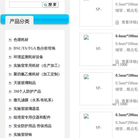
0.3mm*1
细管，熔点毛
查看详细
0.4mm*10
色谱耗材
0.4mm*1
DSC/TA/TGA 热分析坩埚
细管，熔点毛
环境监测耗材设备
查看详细
实验室常用耗材（生产加工）
聚四氟乙烯耗材（加工定制）
0.5mm*10
天玻玻璃制品
0.5mm*1
细管，熔点毛
3M个人防护产品
微孔滤膜（水系/有机系）
查看详细
实验室玻璃器皿
0.3mm*20
组培室专用仪器和配件
0.3mm*2
安全防护用品 劳保用品
细管，熔点毛
实验室研钵