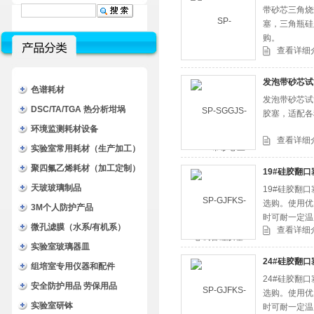
带砂芯三角烧
塞，三角瓶硅
购。
查看详细
发泡带砂芯试
色谱耗材
发泡带砂芯试
DSC/TA/TGA 热分析坩埚
胶塞，适配各
环境监测耗材设备
查看详细
实验室常用耗材（生产加工）
聚四氟乙烯耗材（加工定制）
19#硅胶翻口
天玻玻璃制品
19#硅胶翻
选购。使用优
3M个人防护产品
时可耐一定温
微孔滤膜（水系/有机系）
查看详细
实验室玻璃器皿
24#硅胶翻口
组培室专用仪器和配件
24#硅胶翻
安全防护用品 劳保用品
选购。使用优
实验室研钵
时可耐一定温