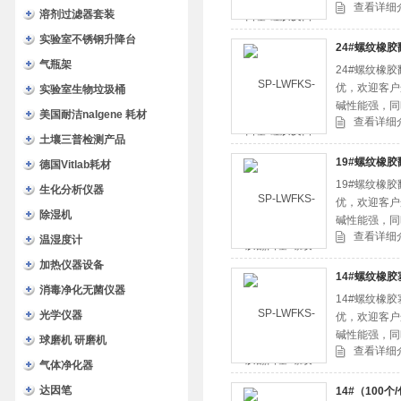
查看详细
溶剂过滤器套装
实验室不锈钢升降台
24#螺纹橡胶
气瓶架
24#螺纹橡
优，欢迎客户
实验室生物垃圾桶
碱性能强，同
美国耐洁nalgene 耗材
查看详细
等。
土壤三普检测产品
19#螺纹橡胶
德国Vitlab耗材
19#螺纹橡
生化分析仪器
优，欢迎客户
除湿机
碱性能强，同
查看详细
等。
温湿度计
加热仪器设备
14#螺纹橡胶
消毒净化无菌仪器
14#螺纹橡
光学仪器
优，欢迎客户
碱性能强，同
球磨机 研磨机
查看详细
等。
气体净化器
达因笔
14#（100