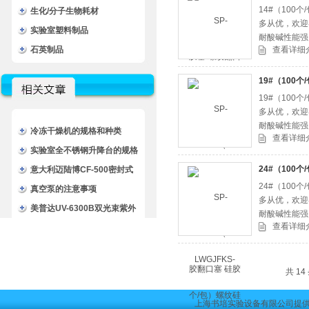
14#（10
生化/分子生物耗材
多从优，欢迎
实验室塑料制品
耐酸碱性能强
石英制品
查看详细
封塞等。
19#（100
19#（10
多从优，欢迎
耐酸碱性能强
冷冻干燥机的规格和种类
查看详细
封塞等。
实验室全不锈钢升降台的规格
24#（100
和介绍
意大利迈陆博CF-500密封式
24#（10
卷管器/封闭式卷管器/卷管器
真空泵的注意事项
多从优，欢迎
美普达UV-6300B双光束紫外
耐酸碱性能强
查看详细
可见分光光度计技术文章
封塞等。
共 1
上海书培实验设备有限公司提