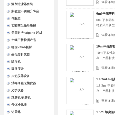
查看详细
溶剂过滤器套装
实验室不锈钢升降台
6ml 平底塑
气瓶架
6ml 平底
材质采用新型
实验室生物垃圾桶
美国耐洁nalgene 耗材
查看详细
土壤三普检测产品
10ml平底带
德国Vitlab耗材
10ml平底
生化分析仪器
存，产品材质
除湿机
查看详细
温湿度计
加热仪器设备
1.8/2ml
消毒净化无菌仪器
1.8/2m
光学仪器
存，产品材质
球磨机 研磨机
查看详细
气体净化器
达因笔
1.5ml 螺