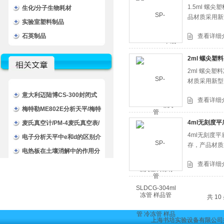
1.5ml 
生化/分子生物耗材
品材质采用新
实验室塑料制品
石英制品
查看详细
2ml 螺尖塑
2ml 螺尖
材质采用新型
意大利迈陆博CS-300封闭式
查看详细
卷管器/卷管器/封闭式卷盘
梅特勒ME802E分析天平/梅特
4ml无刻度平
勒电子分析天平技术文章
麦氏真空计/PM-4麦氏真空表/
4ml无刻度
麦克劳真空计技术文章
电子分析天平中e和d的区别介
存，产品材质
绍
电热板在土壤消解中的作用分
查看详细
享
共 1
上海书培实验设备有限公司