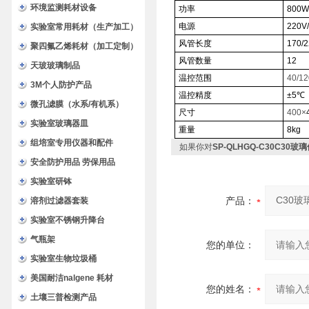
环境监测耗材设备
功率
800W
电源
220V
实验室常用耗材（生产加工）
风管长度
170/
聚四氟乙烯耗材（加工定制）
风管数量
12
天玻玻璃制品
温控范围
40/1
3M个人防护产品
温控精度
±5℃
微孔滤膜（水系/有机系）
尺寸
400×
实验室玻璃器皿
重量
8kg
组培室专用仪器和配件
如果你对
SP-QLHGQ-C30C30
安全防护用品 劳保用品
实验室研钵
产品：
溶剂过滤器套装
实验室不锈钢升降台
气瓶架
您的单位：
实验室生物垃圾桶
美国耐洁nalgene 耗材
您的姓名：
土壤三普检测产品