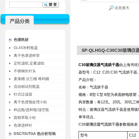
点击放大
色谱耗材
GL45补料瓶盖
SP-QLHGQ-C30C30玻璃
离子色谱进样管
定性滤纸 定量滤纸
C30玻璃仪器气流烘干器
由上海书培
不锈钢长针头
器型号：C12 C20 C30 气流烘干器
废液桶 法兰桶 堆码桶
产品介绍：
流动相试剂瓶盖
名称：气流烘干器
针式过滤器
规格：B型 C型 B型为表面静电喷塑
离子色谱预处理小柱
风管数量：有12孔、20孔、30孔三
特点：
玻璃仪器气流烘干器是使用玻
样品瓶/进样瓶/顶空瓶
单等优点。
固相萃取小柱
C30玻璃仪器气流烘干器
参数规格表
色谱进样针
DSC/TA/TGA 热分析坩埚
型号
C12