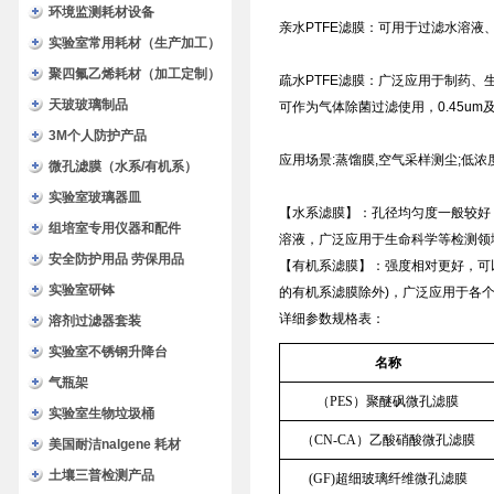
环境监测耗材设备
亲水PTFE滤膜：可用于过滤水溶
实验室常用耗材（生产加工）
聚四氟乙烯耗材（加工定制）
疏水PTFE滤膜：广泛应用于制药、
天玻玻璃制品
可作为气体除菌过滤使用，0.45u
3M个人防护产品
应用场景:蒸馏膜,空气采样测尘;低
微孔滤膜（水系/有机系）
实验室玻璃器皿
【水系滤膜】：孔径均匀度一般较好
组培室专用仪器和配件
溶液，广泛应用于生命科学等检测领
安全防护用品 劳保用品
【有机系滤膜】：强度相对更好，可
实验室研钵
的有机系滤膜除外)，广泛应用于各
详细参数规格表：
溶剂过滤器套装
实验室不锈钢升降台
名称
气瓶架
（PES）聚醚砜微孔滤膜
实验室生物垃圾桶
（CN-CA）乙酸硝酸微孔滤膜
美国耐洁nalgene 耗材
土壤三普检测产品
(GF)超细玻璃纤维微孔滤膜