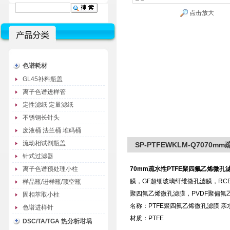
点击放大
色谱耗材
GL45补料瓶盖
离子色谱进样管
定性滤纸 定量滤纸
不锈钢长针头
废液桶 法兰桶 堆码桶
流动相试剂瓶盖
SP-PTFEWKLM-Q7070
针式过滤器
离子色谱预处理小柱
70mm疏水性PTFE聚四氟乙烯微孔
膜，GF超细玻璃纤维微孔滤膜，RC
样品瓶/进样瓶/顶空瓶
聚四氟乙烯微孔滤膜，PVDF聚偏氟
固相萃取小柱
名称：PTFE聚四氟乙烯微孔滤膜 亲
色谱进样针
材质：PTFE
DSC/TA/TGA 热分析坩埚