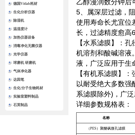
乙醇漫润数分钟后
德国Vitlab耗材
5、属深层过滤，
生化分析仪器
除湿机
使用寿命长尤宜位
温湿度计
长，过滤精度愈高
加热仪器设备
【水系滤膜】：孔
消毒净化无菌仪器
机溶剂和酸碱溶液
光学仪器
液，广泛应用于生
球磨机 研磨机
气体净化器
【有机系滤膜】：
达因笔
以耐受绝大多数强
生化/分子生物耗材
系滤膜除外)，广
实验室塑料制品
详细参数规格表：
石英制品
名称
（PES）聚醚砜微孔滤膜