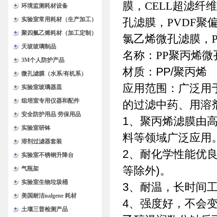
膜，CELL超滤纤
环境监测耗材设备
实验室常用耗材（生产加工）
孔滤膜，PVDF聚
聚四氟乙烯耗材（加工定制）
氯乙烯微孔滤膜，P
天玻玻璃制品
名称：PP聚丙烯微
3M个人防护产品
材质：PP/聚丙烯
微孔滤膜（水系/有机系）
应用范围：广泛用
实验室玻璃器皿
组培室专用仪器和配件
的过滤中药、用溶
安全防护用品 劳保用品
1、聚丙烯滤膜由
实验室研钵
料等领域广泛应用
溶剂过滤器套装
2、耐化学性能优
实验室不锈钢升降台
等除外)。
气瓶架
实验室生物垃圾桶
3、耐温，长时间工
美国耐洁nalgene 耗材
4、强度好，不会
土壤三普检测产品