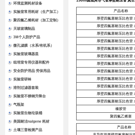
150ml圆底具导气管厚壁耐压管 真
环境监测耗材设备
产品名称
实验室常用耗材（生产加工）
厚壁四氟塞耐压比色管 
聚四氟乙烯耗材（加工定制）
厚壁四氟塞耐压比色管 
天玻玻璃制品
厚壁四氟塞耐压比色管 
3M个人防护产品
厚壁四氟塞耐压比色管 
微孔滤膜（水系/有机系）
厚壁四氟塞耐压比色管 
实验室玻璃器皿
厚壁四氟塞耐压比色管 
组培室专用仪器和配件
厚壁四氟塞耐压比色管 
安全防护用品 劳保用品
厚壁四氟塞耐压比色管 
厚壁四氟塞耐压比色管 
实验室研钵
厚壁四氟塞耐压比色管 
溶剂过滤器套装
厚壁四氟塞耐压比色管 
实验室不锈钢升降台
厚壁四氟塞耐压比色管 
气瓶架
橡胶管
实验室生物垃圾桶
聚四氟乙烯塞
美国耐洁nalgene 耗材
产品名称
土壤三普检测产品
具导气管厚壁四氟塞耐压管