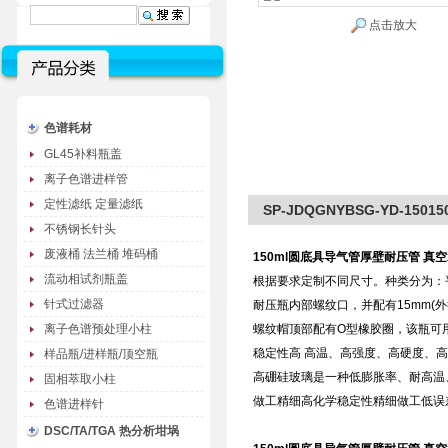
点击放大
色谱耗材
GL45补料瓶盖
离子色谱进样管
定性滤纸 定量滤纸
SP-JDQGNYBSG-YD-1
不锈钢长针头
废液桶 法兰桶 堆码桶
150ml圆底具导气管厚壁耐压管 真
流动相试剂瓶盖
根据要求定制不同尺寸。种类分为：
针式过滤器
耐压瓶内部螺纹口，并配有15mm(
离子色谱预处理小柱
螺纹帽顶部配有O型橡胶圈，该瓶可
稳定性高 高温、高强度、高硬度、
样品瓶/进样瓶/顶空瓶
高硼硅玻璃是一种低膨胀率、耐高温
固相萃取小柱
做工精细高化学稳定性精细做工低误
色谱进样针
DSC/TA/TGA 热分析坩埚