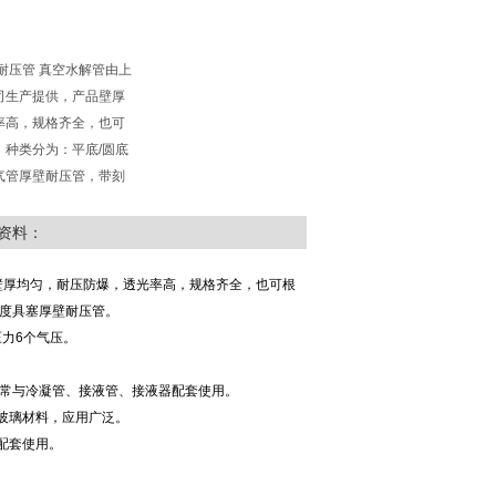
壁耐压管 真空水解管由上
司生产提供，产品壁厚
率高，规格齐全，也可
。种类分为：平底/圆底
气管厚壁耐压管，带刻
资料：
壁厚均匀，耐压防爆，透光率高，规格齐全，也可根
刻度具塞厚壁耐压管。
压力6个气压。
，常与冷凝管、接液管、接液器配套使用。
玻璃材料，应用广泛。
配套使用。