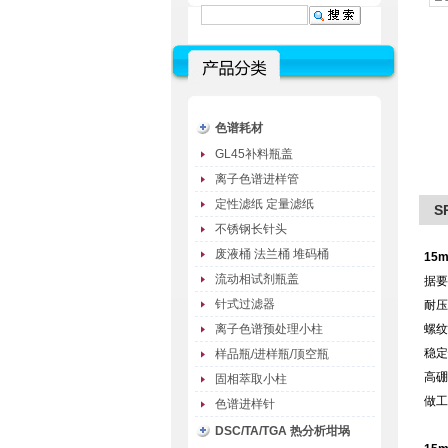
色谱耗材
GL45补料瓶盖
离子色谱进样管
定性滤纸 定量滤纸
S
不锈钢长针头
废液桶 法兰桶 堆码桶
15
流动相试剂瓶盖
据要
针式过滤器
耐压
离子色谱预处理小柱
螺纹
稳定
样品瓶/进样瓶/顶空瓶
高
固相萃取小柱
做工
色谱进样针
DSC/TA/TGA 热分析坩埚