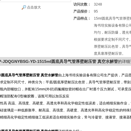
访问次数：
3248
点击放大
产品报价：
95
产品特点：
15ml圆底具导气管厚
海书培实验设备有限公
均匀，耐压防爆，透光
根据要求定制不同尺寸
厚壁耐压比色管，具导
度具塞厚壁耐压管。
P-JDQGNYBSG-YD-1515ml圆底具导气管厚壁耐压管 真空水解管
的详细
ml圆底具导气管厚壁耐压管 真空水解管
由上海书培实验设备有限公司生产提供，产品
求定制不同尺寸。种类分为：平底/圆底厚壁耐压比色管，具导气管厚壁耐压管，带
瓶内部螺纹口，并配有15mm(外径)四氟螺纹密封帽在出厂时逐个压力测试，可承受
帽顶部配有O型橡胶圈，该瓶可用以加压反应
性高 高温、高强度、高硬度、高透光率和高化学稳定性低误差，适合精细实验作业
硼硅玻璃是一种低膨胀率、耐高温、高强度、高硬度、高透光率和高化学稳定性的特殊
精细高化学稳定性精细做工低误差适合精细实验作业，常与冷凝管、接液管、接液器