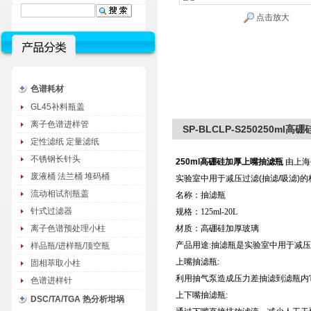
点击放大
色谱耗材
GL45补料瓶盖
离子色谱进样管
SP-BLCLP-S250250m
定性滤纸 定量滤纸
不锈钢长针头
250ml高硼硅加厚上嘴抽滤瓶
由上海
废液桶 法兰桶 堆码桶
实验室中用于减压过滤(抽滤/吸滤)
流动相试剂瓶盖
名称：抽滤瓶
针式过滤器
规格：125ml-20L
离子色谱预处理小柱
材质：高硼硅加厚玻璃
产品用途:抽滤瓶是实验室中用于减压
样品瓶/进样瓶/顶空瓶
上嘴抽滤瓶:
固相萃取小柱
利用抽气泵造成压力差抽滤到滤瓶内
色谱进样针
上下嘴抽滤瓶:
DSC/TA/TGA 热分析坩埚