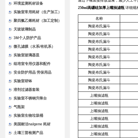
通过下嘴直接排放滤液，减少人工干
环境监测耗材设备
250ml高硼硅加厚上嘴抽滤瓶
详细规
实验室常用耗材（生产加工）
名称
聚四氟乙烯耗材（加工定制）
陶瓷布氏漏斗
天玻玻璃制品
陶瓷布氏漏斗
3M个人防护产品
陶瓷布氏漏斗
微孔滤膜（水系/有机系）
陶瓷布氏漏斗
实验室玻璃器皿
陶瓷布氏漏斗
组培室专用仪器和配件
陶瓷布氏漏斗
安全防护用品 劳保用品
陶瓷布氏漏斗
陶瓷布氏漏斗
实验室研钵
陶瓷布氏漏斗
溶剂过滤器套装
上嘴抽滤瓶
实验室不锈钢升降台
上嘴抽滤瓶
气瓶架
上嘴抽滤瓶
实验室生物垃圾桶
上嘴抽滤瓶
美国耐洁nalgene 耗材
上嘴抽滤瓶
土壤三普检测产品
上嘴抽滤瓶