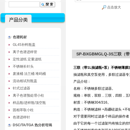
点击放大
色谱耗材
GL45补料瓶盖
离子色谱进样管
SP-BXGBMGLQ-3S三联
定性滤纸 定量滤纸
不锈钢长针头
三联（带1L抽滤瓶+泵）不锈钢薄膜
废液桶 法兰桶 堆码桶
抽滤瓶和真空泵使用，多联过滤器专
流动相试剂瓶盖
产品介绍：
针式过滤器
名称：不锈钢多联过滤器。
离子色谱预处理小柱
规格：单联，双联，三联，四联，五
材质：不锈钢304/316。
样品瓶/进样瓶/顶空瓶
构造：不锈钢滤杯 +高硼硅滤头 +不锈
固相萃取小柱
对于需要同时过滤多个样品的操作者
色谱进样针
由于它的每一个过滤架均有独立的控
DSC/TA/TGA 热分析坩埚