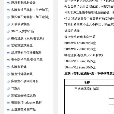
全不锈钢材质的支架可在180℃的高
环境监测耗材设备
铝合金夹子设计合理紧密，可以方便
实验室常用耗材（生产加工）
同时316卫生级不锈钢材质耐酸碱
聚四氟乙烯耗材（加工定制）
特点:过滤支架每个支架备有独立的
天玻玻璃制品
可同时检测三个或六个样品，灵敏度
滤膜的选择:
3M个人防护产品
混合纤维素酯滤膜/水系
微孔滤膜（水系/有机系）
50mm*0.45um;50张/盒
实验室玻璃器皿
50mm*0.22um;50张/盒
组培室专用仪器和配件
微孔滤膜/有机系(PVDF材质)
安全防护用品 劳保用品
50mm*0.45um;50张/盒
实验室研钵
50mm*0.22um;50张/盒
三联（带1L抽滤瓶+泵）不锈钢薄膜
溶剂过滤器套装
实验室不锈钢升降台
名称
气瓶架
不锈钢薄膜过滤器
实验室生物垃圾桶
美国耐洁nalgene 耗材
土壤三普检测产品