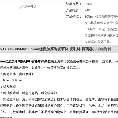
访问次数：
2304
点击放大
产品报价：
240
产品特点：
305mm优质加厚陶瓷研
海书培实验设备有限公司
356mm，用途：实验
质或进行粉末状固体的
实验室的常见工具。
P-TCYB-305MM305mm优质加厚陶瓷研钵 瓷乳钵 捣药器
的详细资料：
mm优质加厚陶瓷研钵 瓷乳钵 捣药器
由上海书培实验设备有限公司提供， 规格从60m
行粉末状固体的混合，是化学、生物等实验室的常见工具。
：陶瓷研钵（含研磨棒）
：60mm-356mm
：优质陶瓷
：耐强酸强碱、耐急冷急热、耐化学腐蚀。
：实验室研磨‌：用于研磨固体物质或进行粉末状固体的混合，是化学、生物等实验室的
精密研磨‌：作为陶瓷研钵式研磨机的核心部件，用于超硬材料、电子、食品、医药等
方法：进行研磨时，乳钵放在不易滑动的物体上，研棒保持垂直，顺时针转动研磨药