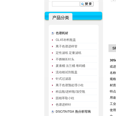
色谱耗材
GL45补料瓶盖
离子色谱进样管
S
定性滤纸 定量滤纸
不锈钢长针头
305
废液桶 法兰桶 堆码桶
或进
流动相试剂瓶盖
名称
针式过滤器
规格
离子色谱预处理小柱
材质
特点
样品瓶/进样瓶/顶空瓶
用途
固相萃取小柱
工业
色谱进样针
使用
DSC/TA/TGA 热分析坩埚