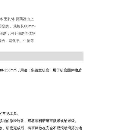
钵 瓷乳钵 捣药器由上
提供， 规格从60mm-
室研磨：用于研磨固体物
混合，是化学、生物等
m-356mm，用途：实验室研磨：用于研磨固体物质
常见工具。‌
领域的微粉制备，可将原料研磨至微米或纳米级。‌
物。研磨完成后，将研棒放在安全不易滚动滑落的地