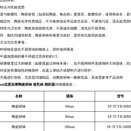
以防摔坏。
特点与性能优势
硬度与耐磨性‌：陶瓷材质（如高铝陶瓷、氧化锆）硬度高，耐磨性好，使用寿命长，甚至能
学稳定性‌：陶瓷化学性质稳定，不与食材或化学品发生反应，可避免污染，适合处理高纯
面特性与卫生性‌：陶瓷表面致密光滑，不易滋生细菌，清洗后不留异味。‌‌
济性‌：相比玛瑙等材质，陶瓷研钵价格更为友好，是性价比较高的选择。‌‌
用方法与注意事项‌：
时研钵应放在不易滑动的物体上，研杵保持垂直
中盛放固体的量不得超过其容积的1/3。
能研磨硬度过大的物质‌（如硬度超过研钵本身），也不能用研杵直接捣碎大块固体，应
对皮肤有腐蚀性的物质时，应盖上厚纸片或塑料片进行防护。
不能进行加热，尤其是玛瑙制品，但陶瓷研钵一般耐高温，具体需参考产品说明
5mm优质加厚陶瓷研钵 瓷乳钵 捣药器
详细规格表：
名称
规格
货号
陶瓷研钵
60mm
SP-TCYB-60
陶瓷研钵
80mm
SP-TCYB-80
陶瓷研钵
100mm
SP-TCYB-100