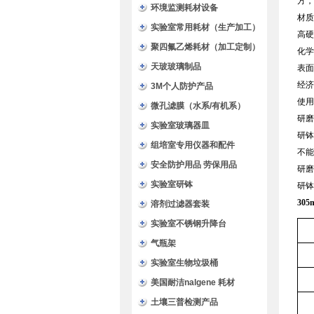
方，
环境监测耗材设备
材质
实验室常用耗材（生产加工）
‌高
聚四氟乙烯耗材（加工定制）
‌化
天玻玻璃制品
‌表
‌经
3M个人防护产品
‌使
微孔滤膜（水系/有机系）
研磨
实验室玻璃器皿
研钵
组培室专用仪器和配件
‌不
安全防护用品 劳保用品
研磨
实验室研钵
研钵
30
溶剂过滤器套装
实验室不锈钢升降台
气瓶架
实验室生物垃圾桶
美国耐洁nalgene 耗材
土壤三普检测产品