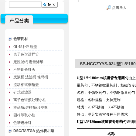
点击放大
色谱耗材
GL45补料瓶盖
离子色谱进样管
定性滤纸 定量滤纸
SP-HCGZYYS-03U型1.5
不锈钢长针头
废液桶 法兰桶 堆码桶
U型1.5*180mm核磁管专用药勺
由上
流动相试剂瓶盖
量药勺，不锈钢微量药刮，核磁管专用
针式过滤器
名称：不锈钢药勺，不锈钢微量药勺
离子色谱预处理小柱
规格：各种规格，支持定制
材质：201不锈钢，304不锈钢
样品瓶/进样瓶/顶空瓶
特点：满足实验室各种不同需求
固相萃取小柱
U型1.5*180mm核磁管专用药勺
详细
色谱进样针
DSC/TA/TGA 热分析坩埚
名称