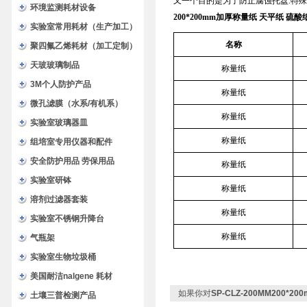
又一个目的是为了防止腐蚀托盘.特
环境监测耗材设备
200*200mm加厚称量纸 天平纸 硫酸
实验室常用耗材（生产加工）
名称
聚四氟乙烯耗材（加工定制）
天玻玻璃制品
称量纸
3M个人防护产品
称量纸
微孔滤膜（水系/有机系）
称量纸
实验室玻璃器皿
称量纸
组培室专用仪器和配件
安全防护用品 劳保用品
称量纸
实验室研钵
称量纸
溶剂过滤器套装
称量纸
实验室不锈钢升降台
称量纸
气瓶架
实验室生物垃圾桶
美国耐洁nalgene 耗材
如果你对
SP-CLZ-200MM200*
土壤三普检测产品