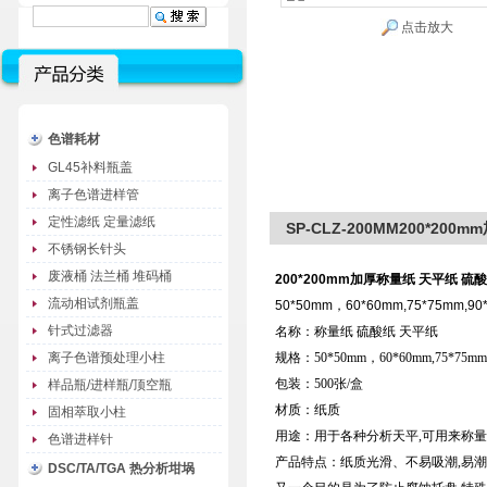
点击放大
色谱耗材
GL45补料瓶盖
离子色谱进样管
定性滤纸 定量滤纸
SP-CLZ-200MM200*20
不锈钢长针头
废液桶 法兰桶 堆码桶
200*200mm加厚称量纸 天平纸 硫
流动相试剂瓶盖
50*50mm，60*60mm,75*75mm,90
针式过滤器
名称：称量纸 硫酸纸 天平纸
离子色谱预处理小柱
规格：50*50mm，60*60mm,75*75mm,9
包装：500张/盒
样品瓶/进样瓶/顶空瓶
材质：纸质
固相萃取小柱
用途：用于各种分析天平,可用来称
色谱进样针
产品特点：纸质光滑、不易吸潮,易潮
DSC/TA/TGA 热分析坩埚