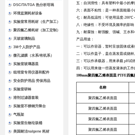
五：自润滑性：具有塑料中最小的摩
DSC/TA/TGA 热分析坩埚
六：表面不粘性：是一种表面能最小
环境监测耗材设备
七：耐高低温性：可使用温度-200℃～
实验室常用耗材（生产加工）
八：绝缘性：不受环境及频率的影响
聚四氟乙烯耗材（加工定制）
九：耐腐蚀：耐强酸、强碱、王水和
天玻玻璃制品
产品用途：
一：可以作容器，暂时呈放固体或液
3M个人防护产品
二：可以作盖子，盖在蒸发皿或烧杯
微孔滤膜（水系/有机系）
三：可以作承载器，用来承载 pH
实验室玻璃器皿
四：可以用来做一些蒸发液体的工作的
组培室专用仪器和配件
100mm聚四氟乙烯表面皿 PTFE四
安全防护用品 劳保用品
名称
实验室研钵
溶剂过滤器套装
聚四氟乙烯表面皿
实验室不锈钢升降台
聚四氟乙烯表面皿
气瓶架
聚四氟乙烯表面皿
实验室生物垃圾桶
聚四氟乙烯表面皿
美国耐洁nalgene 耗材