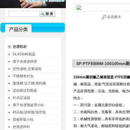
点击放大
色谱耗材
GL45补料瓶盖
离子色谱进样管
SP-PTFEBMM-100100
定性滤纸 定量滤纸
不锈钢长针头
100
mm聚四氟乙烯表面皿 PTFE四
废液桶 法兰桶 堆码桶
碱，耐高温，用途:气室反应观察白
流动相试剂瓶盖
产品应用范围：石油、无线电、电力
针式过滤器
特点：
离子色谱预处理小柱
一：防污染：金属元素空白值低；
二：外观纯白色，无毒害：具有生理
样品瓶/进样瓶/顶空瓶
三：机械性质较软，具有非常低的表
固相萃取小柱
四：耐大气老化，耐辐照和较低的渗
色谱进样针