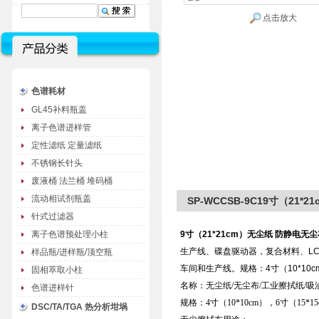
点击放大
色谱耗材
GL45补料瓶盖
离子色谱进样管
定性滤纸 定量滤纸
不锈钢长针头
废液桶 法兰桶 堆码桶
流动相试剂瓶盖
SP-WCCSB-9C19寸（21
针式过滤器
离子色谱预处理小柱
9寸（21*21cm）无尘纸 防静电无
生产线、碟盘驱动器，复合材料、L
样品瓶/进样瓶/顶空瓶
车间和生产线。规格：4寸（10*10cm）
固相萃取小柱
名称：无尘纸/无尘布/工业擦拭纸/吸
色谱进样针
规格：4寸（10*10cm），6寸（15*15
DSC/TA/TGA 热分析坩埚