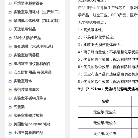
无尘擦拭布用途：
环境监测耗材设备
产品用于：半导体生产线芯片、微处
实验室常用耗材（生产加工）
学产品、航空工业、PCB产品、医疗
聚四氟乙烯耗材（加工定制）
无尘擦拭布特点：
天玻玻璃制品
1：高效吸水性。
2：不易引起化学反应。
3M个人防护产品
3：柔软不会损伤物体表面。
微孔滤膜（水系/有机系）
4：离子释出量低；不易引起化学反
实验室玻璃器皿
5：优良的除尘效果，配合有防静电
组培室专用仪器和配件
6：优良的除尘效果，配合有防静电
安全防护用品 劳保用品
7：无尘布该产品的边缘是由切边机
实验室研钵
8：优良的除尘效果，配合有防静电
9寸（21*21cm）无尘纸 防静电无尘
溶剂过滤器套装
实验室不锈钢升降台
名称
气瓶架
无尘纸/无尘布
实验室生物垃圾桶
无尘纸/无尘布
美国耐洁nalgene 耗材
土壤三普检测产品
无尘纸/无尘布