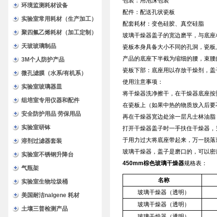
包装：用泡沫包装
环境监测耗材设备
配件：配送孔状瓷板
实验室常用耗材（生产加工）
配套耗材：变色硅胶、真空硅脂
聚四氟乙烯耗材（加工定制）
玻璃干燥器盖子的宽边磨平，与底座
天玻玻璃制品
瓷板本身具备大小不同的孔洞，瓷板
产品的底座下半截为缩细的腰，束腰
3M个人防护产品
瓷板下部：底座用以存放干燥剂，盖
微孔滤膜（水系/有机系）
使用注意事项：
实验室玻璃器皿
将干燥器洗净擦干，在干燥器底座按
组培室专用仪器和配件
在瓷板上（如果中热的物质放入后要
安全防护用品 劳保用品
再在干燥器宽边处涂一层凡士林油脂
实验室研钵
打开干燥器盖子时一手扶住干燥器，
于用力过大将底座带起来，万一脱落
溶剂过滤器套装
玻璃干燥器，盖子是磨口的，可以密
实验室不锈钢升降台
450mm棕色玻璃干燥器
规格表：
气瓶架
名称
实验室生物垃圾桶
玻璃干燥器（透明）
美国耐洁nalgene 耗材
玻璃干燥器（透明）
土壤三普检测产品
玻璃干燥器（透明）