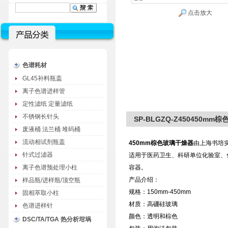
点击放大
色谱耗材
GL45补料瓶盖
离子色谱进样管
定性滤纸 定量滤纸
不锈钢长针头
SP-BLGZQ-Z450450m
废液桶 法兰桶 堆码桶
流动相试剂瓶盖
450mm
棕色玻璃干燥器
由上海书培实
针式过滤器
适用于医药卫生、科研单位化验室、
离子色谱预处理小柱
容器。
产品介绍：
样品瓶/进样瓶/顶空瓶
规格：150mm-450mm
固相萃取小柱
材质：高硼硅玻璃
色谱进样针
颜色：透明和棕色
DSC/TA/TGA 热分析坩埚