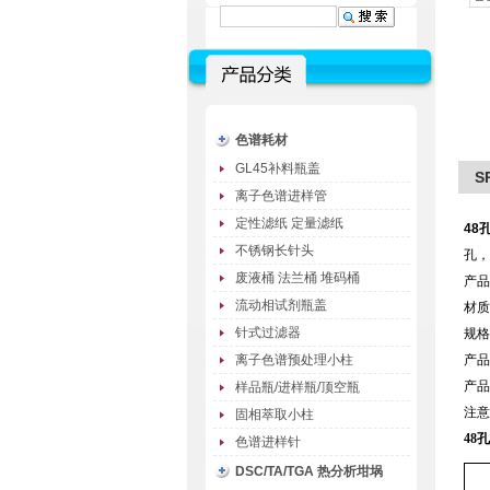
色谱耗材
GL45补料瓶盖
S
离子色谱进样管
定性滤纸 定量滤纸
48
不锈钢长针头
孔，
废液桶 法兰桶 堆码桶
产品
流动相试剂瓶盖
材质
针式过滤器
规格：
离子色谱预处理小柱
产品
产品
样品瓶/进样瓶/顶空瓶
注意
固相萃取小柱
48
色谱进样针
DSC/TA/TGA 热分析坩埚