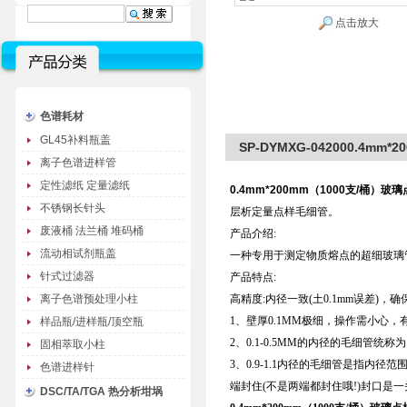
点击放大
色谱耗材
GL45补料瓶盖
SP-DYMXG-042000.4m
离子色谱进样管
定性滤纸 定量滤纸
0.4mm*200mm（1000支/桶）玻
不锈钢长针头
层析定量点样毛细管。
废液桶 法兰桶 堆码桶
产品介绍:
流动相试剂瓶盖
一种专用于测定物质熔点的超细玻璃
针式过滤器
产品特点:
离子色谱预处理小柱
高精度:内径一致(土0.1mm误差)
1、壁厚0.1MM极细，操作需小心
样品瓶/进样瓶/顶空瓶
2、0.1-0.5MM的内径的毛细管
固相萃取小柱
3、0.9-1.1内径的毛细管是指内
色谱进样针
端封住(不是两端都封住哦!)封口是
DSC/TA/TGA 热分析坩埚