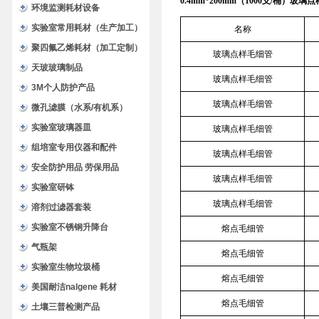
0.4mm*200mm（1000支/桶）玻璃
环境监测耗材设备
实验室常用耗材（生产加工）
名称
聚四氟乙烯耗材（加工定制）
玻璃点样毛细管
天玻玻璃制品
玻璃点样毛细管
3M个人防护产品
玻璃点样毛细管
微孔滤膜（水系/有机系）
实验室玻璃器皿
玻璃点样毛细管
组培室专用仪器和配件
玻璃点样毛细管
安全防护用品 劳保用品
玻璃点样毛细管
实验室研钵
玻璃点样毛细管
溶剂过滤器套装
实验室不锈钢升降台
熔点毛细管
气瓶架
熔点毛细管
实验室生物垃圾桶
熔点毛细管
美国耐洁nalgene 耗材
熔点毛细管
土壤三普检测产品