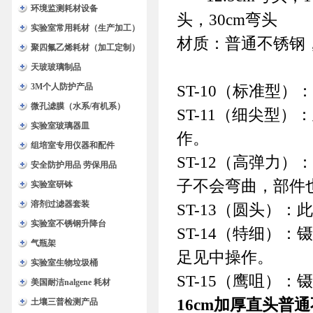
环境监测耗材设备
头，30cm弯头
实验室常用耗材（生产加工）
材质：普通不锈钢，
聚四氟乙烯耗材（加工定制）
天玻玻璃制品
3M个人防护产品
ST-10（标准型
微孔滤膜（水系/有机系）
ST-11（细尖型
实验室玻璃器皿
作。
组培室专用仪器和配件
ST-12（高弹力
安全防护用品 劳保用品
子不会弯曲，部件
实验室研钵
溶剂过滤器套装
ST-13（圆头）
实验室不锈钢升降台
ST-14（特细）
气瓶架
足见中操作。
实验室生物垃圾桶
ST-15（鹰咀）
美国耐洁nalgene 耗材
16cm加厚直头普
土壤三普检测产品