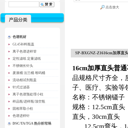
点击放大
色谱耗材
GL45补料瓶盖
离子色谱进样管
SP-BXGNZ-Z1616cm加
定性滤纸 定量滤纸
不锈钢长针头
16cm加厚直头普
废液桶 法兰桶 堆码桶
品规格尺寸齐全，
流动相试剂瓶盖
子、医疗、实验等
针式过滤器
离子色谱预处理小柱
名称：不锈钢镊子
样品瓶/进样瓶/顶空瓶
规格：12.5cm直头
固相萃取小柱
直头，30cm直头
色谱进样针
DSC/TA/TGA 热分析坩埚
12.5cm弯头，