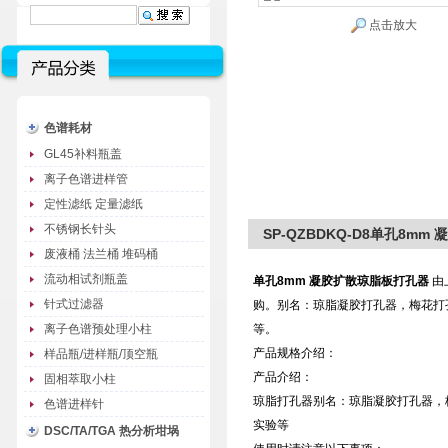
点击放大
色谱耗材
GL45补料瓶盖
离子色谱进样管
定性滤纸 定量滤纸
不锈钢长针头
SP-QZBDKQ-D8单孔8m
废液桶 法兰桶 堆码桶
流动相试剂瓶盖
单孔8mm 凝胶扩散琼脂板打孔器
由
针式过滤器
购。别名：琼脂凝胶打孔器，梅花打
离子色谱预处理小柱
等。
产品规格介绍：
样品瓶/进样瓶/顶空瓶
产品介绍：
固相萃取小柱
琼脂打孔器别名：琼脂凝胶打孔器，
色谱进样针
实验等
DSC/TA/TGA 热分析坩埚