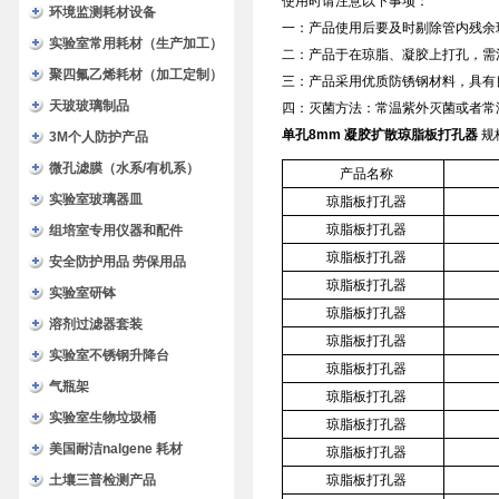
使用时请注意以下事项：
环境监测耗材设备
一：产品使用后要及时剔除管内残余
实验室常用耗材（生产加工）
二：产品于在琼脂、凝胶上打孔，需
聚四氟乙烯耗材（加工定制）
三：产品采用优质防锈钢材料，具有
天玻玻璃制品
四：灭菌方法：常温紫外灭菌或者常
单孔8mm 凝胶扩散琼脂板打孔器
规
3M个人防护产品
微孔滤膜（水系/有机系）
产品名称
实验室玻璃器皿
琼脂板打孔器
琼脂板打孔器
组培室专用仪器和配件
琼脂板打孔器
安全防护用品 劳保用品
琼脂板打孔器
实验室研钵
琼脂板打孔器
溶剂过滤器套装
琼脂板打孔器
实验室不锈钢升降台
琼脂板打孔器
气瓶架
琼脂板打孔器
实验室生物垃圾桶
琼脂板打孔器
美国耐洁nalgene 耗材
琼脂板打孔器
土壤三普检测产品
琼脂板打孔器