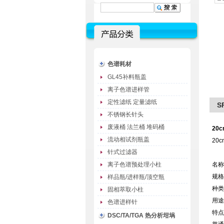
色谱耗材
GL45补料瓶盖
离子色谱进样管
定性滤纸 定量滤纸
S
不锈钢长针头
废液桶 法兰桶 堆码桶
20
流动相试剂瓶盖
20
针式过滤器
离子色谱预处理小柱
名称
规格：
样品瓶/进样瓶/顶空瓶
种类
固相萃取小柱
用途
色谱进样针
特点
DSC/TA/TGA 热分析坩埚