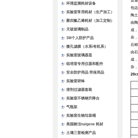
普通
环境监测耗材设备
包边
实验室常用耗材（生产加工）
陶土
聚四氟乙烯耗材（加工定制）
由陶
天玻玻璃制品
成，
杂，
3M个人防护产品
石棉
微孔滤膜（水系/有机系）
由石
实验室玻璃器皿
成，
组培室专用仪器和配件
杂，
安全防护用品 劳保用品
20
实验室研钵
溶剂过滤器套装
实验室不锈钢升降台
气瓶架
实验室生物垃圾桶
美国耐洁nalgene 耗材
土壤三普检测产品