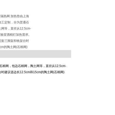
台隔热网 加热垫由上海
加工定制，分为普通石
等，直径从12.5cm-
足实验室酒精灯加热需求。
配套三脚架和铁架台时
5cm的陶土网(石棉网)
棉网，包边石棉网，陶土网等，直径从12.5cm-
议选边长12.5cm和15cm的陶土网(石棉网)