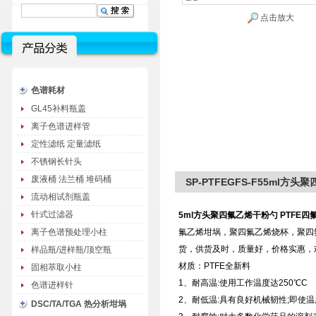
点击放大
色谱耗材
GL45补料瓶盖
离子色谱进样管
定性滤纸 定量滤纸
不锈钢长针头
废液桶 法兰桶 堆码桶
SP-PTFEGFS-F55ml方
流动相试剂瓶盖
针式过滤器
5ml方头聚四氟乙烯干粉勺 PTFE四
离子色谱预处理小柱
氟乙烯坩埚，聚四氟乙烯烧杯，聚四
货，供货及时，质量好，价格实惠，
样品瓶/进样瓶/顶空瓶
材质：PTFE全新料
固相萃取小柱
1、耐高温:使用工作温度达250℃C
色谱进样针
2、耐低温:具有良好机械韧性;即使温
DSC/TA/TGA 热分析坩埚