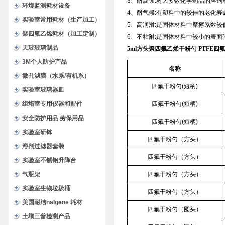
3、耐腐蚀:对大多数化学药品的溶
环境监测耗材设备
4、耐气候:有塑料中的较佳的老化寿
实验室常用耗材（生产加工）
5、高润滑:是固体材料中摩擦系数较
聚四氟乙烯耗材（加工定制）
6、不粘附:是固体材料中较小的表面
天玻玻璃制品
5ml方头聚四氟乙烯干粉勺 PTFE四
3M个人防护产品
名称
微孔滤膜（水系/有机系）
四氟干粉勺(短柄)
实验室玻璃器皿
组培室专用仪器和配件
四氟干粉勺(短柄)
安全防护用品 劳保用品
四氟干粉勺(短柄)
实验室研钵
四氟干粉勺（方头）
溶剂过滤器套装
四氟干粉勺（方头）
实验室不锈钢升降台
气瓶架
四氟干粉勺（方头）
实验室生物垃圾桶
四氟干粉勺（方头）
美国耐洁nalgene 耗材
四氟干粉勺（圆头）
土壤三普检测产品