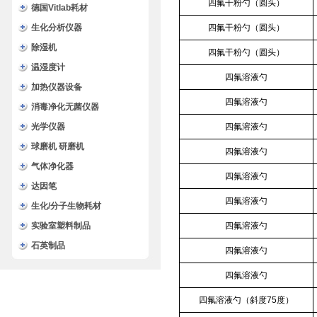
四氟干粉勺（圆头）
德国Vitlab耗材
生化分析仪器
四氟干粉勺（圆头）
除湿机
四氟干粉勺（圆头）
温湿度计
四氟溶液勺
加热仪器设备
四氟溶液勺
消毒净化无菌仪器
光学仪器
四氟溶液勺
球磨机 研磨机
四氟溶液勺
气体净化器
四氟溶液勺
达因笔
四氟溶液勺
生化/分子生物耗材
实验室塑料制品
四氟溶液勺
石英制品
四氟溶液勺
四氟溶液勺
四氟溶液勺（斜度75度）