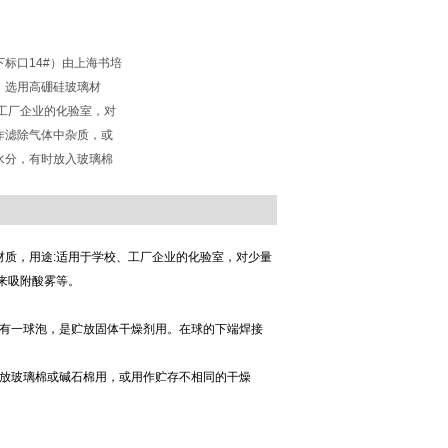
标口14#）由上海书培
，选用高硼硅玻璃材
、工厂企业的化验室，对
作滤除气体中杂质，或
水分，有时放入玻璃棉
材质，用途:适用于学校、工厂企业的化验室，对少量
来吸附酸雾等。
有一球泡，是贮放固体干燥剂用。在球的下端焊接
放玻璃棉或碱石棉用，或用作贮存不相同的干燥