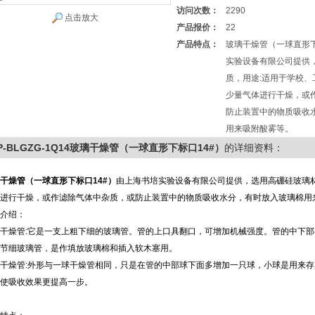
访问次数：
2290
点击放大
产品报价：
22
产品特点：
玻璃干燥管（一球直形下
实验设备有限公司提供
质，用途:适用于学校
少量气体进行干燥，或
防止装置中的物质吸收
用来吸附酸雾等。
P-BLGZG-1Q14玻璃干燥管（一球直形下标口14#）
的详细资料：
干燥管（一球直形下标口14#）
由上海书培实验设备有限公司提供，选用高硼硅玻璃
进行干燥，或作滤除气体中杂质，或防止装置中的物质吸收水分，有时放入玻璃棉用
介绍：
干燥管
:
它是一支上粗下细的玻璃管。管的上口具翻口，可增加机械强度。管的中下部
节细玻璃管，是作填放玻璃棉和插入软木塞用。
干燥管
:
外形与一球干燥管相同，只是在管的中部球下面多增加一只球，小球是用来存
使吸收效果更提高一步。