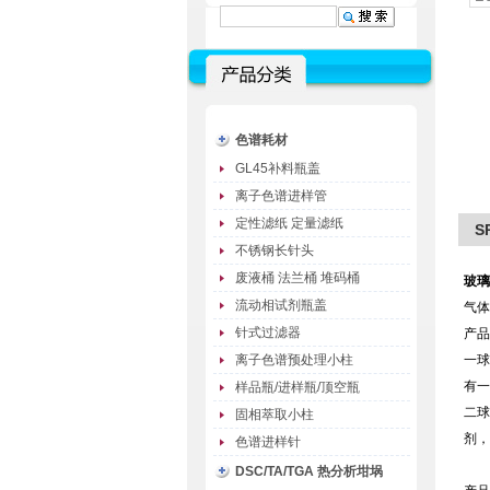
色谱耗材
GL45补料瓶盖
离子色谱进样管
定性滤纸 定量滤纸
S
不锈钢长针头
废液桶 法兰桶 堆码桶
玻璃
流动相试剂瓶盖
气体
针式过滤器
产品
离子色谱预处理小柱
一球
有一
样品瓶/进样瓶/顶空瓶
二球
固相萃取小柱
剂，
色谱进样针
DSC/TA/TGA 热分析坩埚