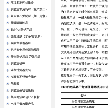
材质：高硼硅玻璃，耐高温，坚固耐
环境监测耗材设备
具塞三角烧瓶用途：一般使用于滴定
实验室常用耗材（生产加工）
为了防止定液下时会溅出瓶外，造成
聚四氟乙烯耗材（加工定制）
碘量瓶用途：一般为碘量法测定中专
天玻玻璃制品
高硼硅玻璃：是一种低膨胀率、耐高
能、化工、医药包装、电光源、工艺
3M个人防护产品
锥形瓶一般使用于滴定实验中。为了
微孔滤膜（水系/有机系）
也可以用手握住瓶颈以手腕晃动，即
实验室玻璃器皿
可用于盛装反应物，定量分析，回流
组培室专用仪器和配件
其长颈部份除方便加上塞子外，亦能
安全防护用品 劳保用品
至于其平而宽阔的底部则容许锥形瓶
实验室研钵
锥瓶亦可用于普通实验中，制取气体
其锥形结构相对稳定，不会倾倒。
溶剂过滤器套装
锥形瓶由于十分常见，而且形状比较
实验室不锈钢升降台
许多标志及指示中。
气瓶架
10ml白色具塞三角烧瓶 锥形瓶
详细
实验室生物垃圾桶
名称
美国耐洁nalgene 耗材
白色具塞三角烧瓶
土壤三普检测产品
白色具塞三角烧瓶