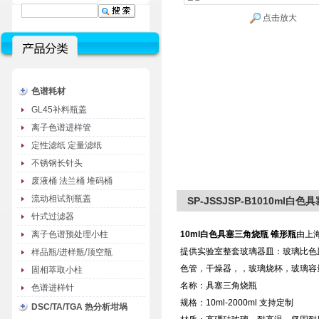
点击放大
色谱耗材
GL45补料瓶盖
离子色谱进样管
定性滤纸 定量滤纸
不锈钢长针头
废液桶 法兰桶 堆码桶
流动相试剂瓶盖
SP-JSSJSP-B1010ml白
针式过滤器
离子色谱预处理小柱
10ml
白色具塞三角烧瓶
锥形瓶
由上
提供实验室整套玻璃器皿：玻璃比色
样品瓶/进样瓶/顶空瓶
色管，干燥器，，玻璃烧杯，玻璃容
固相萃取小柱
名称：具塞三角烧瓶
色谱进样针
规格：
10ml-2000ml
支持定制
DSC/TA/TGA 热分析坩埚