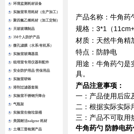
环境监测耗材设备
实验室常用耗材（生产加工）
产品名称：牛角药
聚四氟乙烯耗材（加工定制）
规格：3*1（11cm+
天玻玻璃制品
3M个人防护产品
材质：天然牛角精
微孔滤膜（水系/有机系）
特点：防静电
实验室玻璃器皿
用途：牛角药勺是
组培室专用仪器和配件
安全防护用品 劳保用品
具。
实验室研钵
产品注意事项：
溶剂过滤器套装
一：产品使用后应
实验室不锈钢升降台
气瓶架
二：根据实际实际
实验室生物垃圾桶
三：产品不可取用
美国耐洁nalgene 耗材
牛角药勺 防静电药
土壤三普检测产品