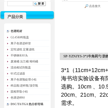
点击放大
色谱耗材
GL45补料瓶盖
离子色谱进样管
定性滤纸 定量滤纸
不锈钢长针头
SP-YZNJYS-3*1牛角药勺
废液桶 法兰桶 堆码桶
流动相试剂瓶盖
3*1（11cm+12cm
针式过滤器
海书培实验设备有
离子色谱预处理小柱
选购。10cm 、10.
样品瓶/进样瓶/顶空瓶
固相萃取小柱
20cm、21cm
色谱进样针
需求。
DSC/TA/TGA 热分析坩埚