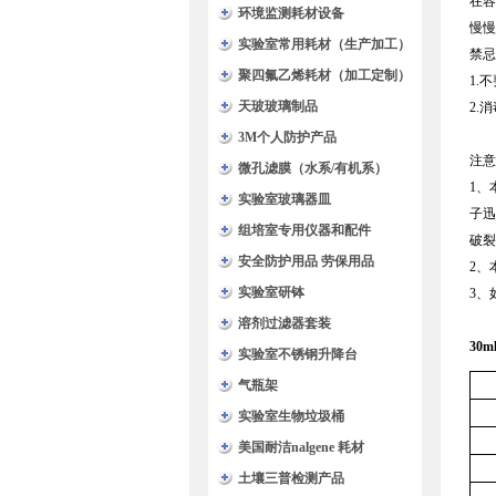
在容
环境监测耗材设备
慢慢
实验室常用耗材（生产加工）
禁忌
聚四氟乙烯耗材（加工定制）
1.
天玻玻璃制品
2.
3M个人防护产品
注意
微孔滤膜（水系/有机系）
1、
实验室玻璃器皿
子迅
组培室专用仪器和配件
破裂
安全防护用品 劳保用品
2、
实验室研钵
3、
溶剂过滤器套装
30
实验室不锈钢升降台
气瓶架
实验室生物垃圾桶
美国耐洁nalgene 耗材
土壤三普检测产品