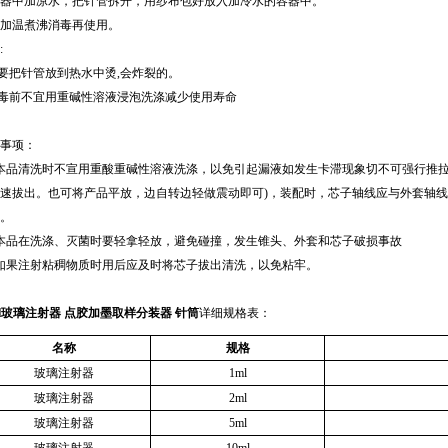
器中加凉水，把针管拆开，用纱布包好放入加冷水的容器中。
加温煮沸消毒再使用。
:
不要把针管放到热水中烫,会炸裂的。
消毒前不宜用重碱性溶液浸泡洗涤减少使用寿命
事项：
本品清洗时不宣用重酸重碱性溶液洗涤，以免引起漏液如发生卡滞现象切不可强行推拉
速拔出。也可将产品平放，边自转边轻做震动即可)，装配时，芯子轴线应与外套轴
。
本品在洗涤、灭菌时要轻拿轻放，避免碰撞，发生锥头、外套和芯子破损事故
如果注射粘稠物质时用后应及时将芯子拔出清洗，以免粘牢。
ml玻璃注射器 点胶加墨取样分装器 针筒
详细规格表：
名称
规格
玻璃注射器
1ml
玻璃注射器
2ml
玻璃注射器
5ml