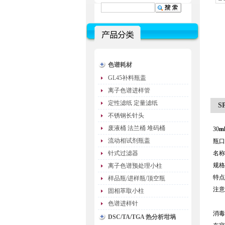
色谱耗材
GL45补料瓶盖
离子色谱进样管
定性滤纸 定量滤纸
S
不锈钢长针头
废液桶 法兰桶 堆码桶
30
m
流动相试剂瓶盖
瓶口
针式过滤器
名称
规格：
离子色谱预处理小柱
特点
样品瓶/进样瓶/顶空瓶
注意
固相萃取小柱
色谱进样针
消毒
DSC/TA/TGA 热分析坩埚