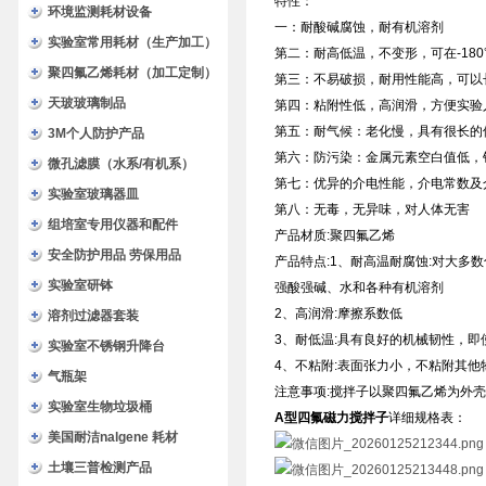
特性：
环境监测耗材设备
一：耐酸碱腐蚀，耐有机溶剂
实验室常用耗材（生产加工）
第二：耐高低温，不变形，可在-180
聚四氟乙烯耗材（加工定制）
第三：不易破损，耐用性能高，可以
天玻玻璃制品
第四：粘附性低，高润滑，方便实验
第五：耐气候：老化慢，具有很长的
3M个人防护产品
第六：防污染：金属元素空白值低，铅含量小
微孔滤膜（水系/有机系）
第七：优异的介电性能，介电常数及
实验室玻璃器皿
第八：无毒，无异味，对人体无害
组培室专用仪器和配件
产品材质:聚四氟乙烯
安全防护用品 劳保用品
产品特点:1、耐高温耐腐蚀:对大多
实验室研钵
强酸强碱、水和各种有机溶剂
2、高润滑:摩擦系数低
溶剂过滤器套装
3、耐低温:具有良好的机械韧性，即
实验室不锈钢升降台
4、不粘附:表面张力小，不粘附其
气瓶架
注意事项:搅拌子以聚四氟乙烯为外壳
实验室生物垃圾桶
A型四氟磁力搅拌子
详细规格表：
美国耐洁nalgene 耗材
土壤三普检测产品