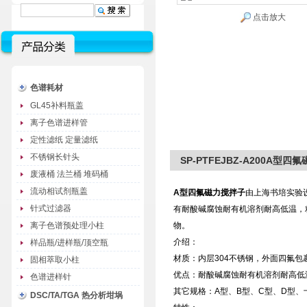
点击放大
色谱耗材
GL45补料瓶盖
离子色谱进样管
定性滤纸 定量滤纸
不锈钢长针头
SP-PTFEJBZ-A200A型
废液桶 法兰桶 堆码桶
流动相试剂瓶盖
A型四氟磁力搅拌子
由上海书培实验
针式过滤器
有耐酸碱腐蚀耐有机溶剂耐高低温，
离子色谱预处理小柱
物。
介绍：
样品瓶/进样瓶/顶空瓶
材质：内层304不锈钢，外面四氟包
固相萃取小柱
优点：耐酸碱腐蚀耐有机溶剂耐高低
色谱进样针
其它规格：A型、B型、C型、D型、
DSC/TA/TGA 热分析坩埚