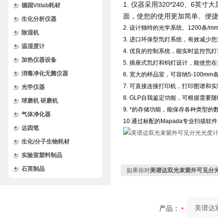
1. 仪器采用320*240、
德国Vitlab耗材
面，使您的使用更加简单、便
生化分析仪器
2. 设计独特的光学系统、1200条
除湿机
3. 进口环保型氘灯系统，有效减少
温湿度计
4. 优良的控制系统，能实时监控氘
加热仪器设备
5. 插座式氘灯和钨灯设计，能使您
消毒净化无菌仪器
6. 宽大的样品室，可容纳5-100m
7. 可直接连接打印机，打印图谱和
光学仪器
8. GLP自我鉴定功能，可根据需
球磨机 研磨机
9. *的存储功能，能保存各种类型的
气体净化器
10.通过标配的Mapada专业扫描
达因笔
生化/分子生物耗材
实验室塑料制品
石英制品
如果你对
美谱达双光束紫外可见分光光
产品：