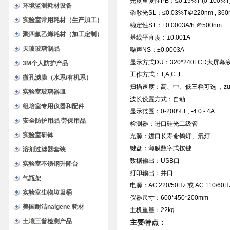
光度重复性PB：≤0.15%T (0-100%T)、0
环境监测耗材设备
杂散光SL：≤0.03%T＠220nm , 360
实验室常用耗材（生产加工）
稳定性ST：±0.0003A/h ＠500nm
聚四氟乙烯耗材（加工定制）
基线平直度：±0.001A
天玻玻璃制品
噪声NS：±0.0003A
显示方式DU：320*240LCD大屏幕
3M个人防护产品
工作方式：T,A,C ,E
微孔滤膜（水系/有机系）
扫描速度：高、中、低三档可选 ，zui高
实验室玻璃器皿
波长设置方式：自动
组培室专用仪器和配件
显示范围：0-200%T , -4.0 - 4A
安全防护用品 劳保用品
检测器：进口硅光二级管
实验室研钵
光源：进口长寿命钨灯、氘灯
键盘：薄膜数字式按键
溶剂过滤器套装
数据输出：USB口
实验室不锈钢升降台
打印输出：并口
气瓶架
电源：AC 220/50Hz 或 AC 110/60H
实验室生物垃圾桶
仪器尺寸：600*450*200mm
美国耐洁nalgene 耗材
主机重量：22kg
土壤三普检测产品
主要特点：