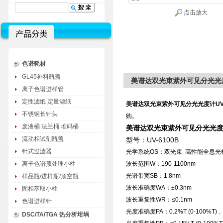
点击放大
色谱耗材
GL45补料瓶盖
美谱达双光束紫外可见分光光度计
离子色谱进样管
定性滤纸 定量滤纸
美谱达双光束紫外可见分光光度计UV-
不锈钢长针头
购。
废液桶 法兰桶 堆码桶
美谱达双光束紫外可见分光光度计U
流动相试剂瓶盖
型号：UV-6100B
针式过滤器
光学系统OS：双光束 高性能全息光栅1
离子色谱预处理小柱
波长范围W：190-1100nm
光谱带宽SB：1.8nm
样品瓶/进样瓶/顶空瓶
波长准确度WA：±0.3nm
固相萃取小柱
波长重复性WR：≤0.1nm
色谱进样针
光度准确度PA：0.2%T (0-100%T) 、±0.
DSC/TA/TGA 热分析坩埚