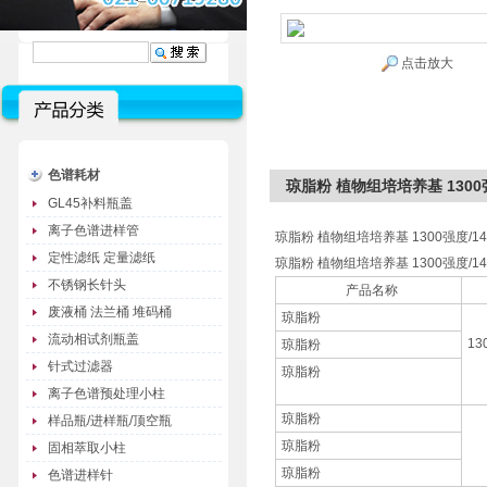
点击放大
色谱耗材
琼脂粉 植物组培培养基 1300强
GL45补料瓶盖
离子色谱进样管
琼脂粉 植物组培培养基 1300强度/140
定性滤纸 定量滤纸
琼脂粉 植物组培培养基 1300强度/140
不锈钢长针头
产品名称
废液桶 法兰桶 堆码桶
琼脂粉
流动相试剂瓶盖
13
琼脂粉
针式过滤器
琼脂粉
离子色谱预处理小柱
琼脂粉
样品瓶/进样瓶/顶空瓶
琼脂粉
固相萃取小柱
琼脂粉
色谱进样针