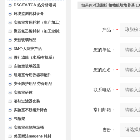
DSC/TA/TGA 热分析坩埚
如果你对
琼脂粉 植物组培培养基 130
环境监测耗材设备
实验室常用耗材（生产加工）
产品：
聚四氟乙烯耗材（加工定制）
天玻玻璃制品
3M个人防护产品
您的单位：
微孔滤膜（水系/有机系）
实验室玻璃器皿
您的姓名：
组培室专用仪器和配件
安全防护用品 劳保用品
联系电话：
实验室研钵
溶剂过滤器套装
常用邮箱：
实验室不锈钢升降台
气瓶架
实验室生物垃圾桶
省份：
美国耐洁nalgene 耗材