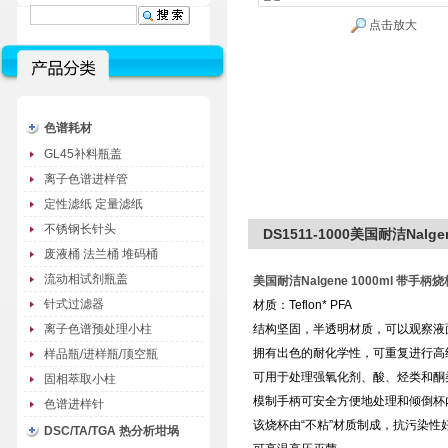
点击放大
色谱耗材
GL45补料瓶盖
离子色谱进样管
定性滤纸 定量滤纸
不锈钢长针头
DS1511-1000美国耐洁Nalge
废液桶 法兰桶 堆码桶
流动相试剂瓶盖
美国耐洁Nalgene 1000ml 带手柄烧杯
针式过滤器
材质：Teflon* PFA
离子色谱预处理小柱
结构坚固，半透明材质，可以观察液
拥有出色的耐化学性，可重复进行高
样品瓶/进样瓶/顶空瓶
可用于处理强氧化剂、酸、烃类和酮
固相萃取小柱
模制手柄可安全方便地处理和倾倒杯
色谱进样针
该烧杯由“不粘”材质制成，抗污染
DSC/TA/TGA 热分析坩埚