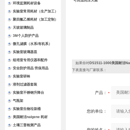
可高温高压灭菌
环境监测耗材设备
实验室常用耗材（生产加工）
聚四氟乙烯耗材（加工定制）
天玻玻璃制品
3M个人防护产品
微孔滤膜（水系/有机系）
实验室玻璃器皿
组培室专用仪器和配件
如果你对
DS1511-1000美国耐洁Nal
安全防护用品 劳保用品
下表直接与厂家联系：
实验室研钵
溶剂过滤器套装
产品：
实验室不锈钢升降台
气瓶架
实验室生物垃圾桶
您的单位：
美国耐洁nalgene 耗材
土壤三普检测产品
您的姓名：