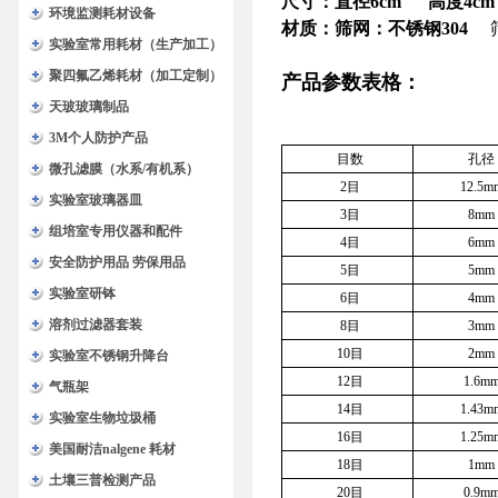
尺寸：直径6cm 高度4cm
环境监测耗材设备
材质：筛网：不锈钢304
实验室常用耗材（生产加工）
聚四氟乙烯耗材（加工定制）
产品参数表格：
天玻玻璃制品
3M个人防护产品
目数
孔径
微孔滤膜（水系/有机系）
2
目
12.5m
实验室玻璃器皿
3
目
8mm
组培室专用仪器和配件
4
目
6mm
安全防护用品 劳保用品
5
目
5mm
实验室研钵
6
目
4mm
溶剂过滤器套装
8
目
3mm
10
目
2mm
实验室不锈钢升降台
12
目
1.6m
气瓶架
14
目
1.43m
实验室生物垃圾桶
16
目
1.25m
美国耐洁nalgene 耗材
18
目
1mm
土壤三普检测产品
20
目
0.9m