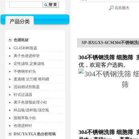
点击放大
色谱耗材
SP-BXGXS-6CM304不锈
GL45补料瓶盖
离子色谱进样管
304不锈钢洗筛 细胞筛 
定性滤纸 定量滤纸
优，欢迎客户选购。
不锈钢长针头
废液桶 法兰桶 堆码桶
流动相试剂瓶盖
针式过滤器
离子色谱预处理小柱
样品瓶/进样瓶/顶空瓶
固相萃取小柱
色谱进样针
304不锈钢洗筛 细胞筛 
DSC/TA/TGA 热分析坩埚