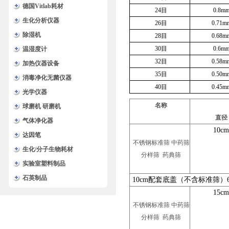
德国Vitlab耗材
24
目
0.8m
生化分析仪器
26
目
0.71m
除湿机
28
目
0.68m
30
目
0.6m
温湿度计
32
目
0.58m
加热仪器设备
35
目
0.50m
消毒净化无菌仪器
40
目
0.45m
光学仪器
名称
球磨机 研磨机
直径
气体净化器
10cm
达因笔
不锈钢标准筛 中药筛
生化/分子生物耗材
分样筛 药典筛
实验室塑料制品
石英制品
10cm配套底盖（不含标准筛）
15cm
不锈钢标准筛 中药筛
分样筛 药典筛