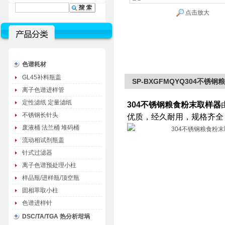
点击放大
色谱耗材
GL45补料瓶盖
SP-BXGFMQYQ304不锈
离子色谱进样管
定性滤纸 定量滤纸
304不锈钢粮食粉末取样器
不锈钢长针头
优质，经久耐用，规格齐全
废液桶 法兰桶 堆码桶
流动相试剂瓶盖
针式过滤器
离子色谱预处理小柱
样品瓶/进样瓶/顶空瓶
固相萃取小柱
色谱进样针
DSC/TA/TGA 热分析坩埚