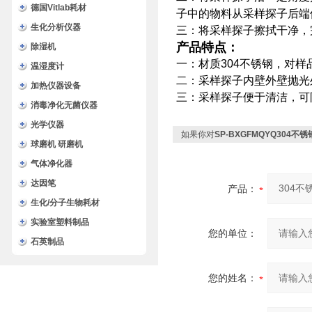
德国Vitlab耗材
子中的物料从采样探子后端
生化分析仪器
三：将采样探子擦拭干净，
产品特点：
除湿机
一：材质304不锈钢，对
温湿度计
二：采样探子内壁外壁抛光
加热仪器设备
三：采样探子便于清洁，可
消毒净化无菌仪器
光学仪器
如果你对
SP-BXGFMQYQ304
球磨机 研磨机
气体净化器
达因笔
产品：
生化/分子生物耗材
实验室塑料制品
您的单位：
石英制品
您的姓名：