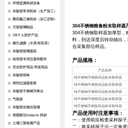
环境监测耗材设备
实验室常用耗材（生产加工）
聚四氟乙烯耗材（加工定制）
304不锈钢粮食粉末取样器
天玻玻璃制品
304不锈钢取样器加厚型
3M个人防护产品
料，到达深度后转动抽出，
微孔滤膜（水系/有机系）
合采集部位样品。
实验室玻璃器皿
组培室专用仪器和配件
产品规格：
安全防护用品 劳保用品
产品名称
实验室研钵
纯不锈钢手柄医药品粉末取样器
溶剂过滤器套装
纯不锈钢手柄医药品粉末取样器
实验室不锈钢升降台
纯不锈钢手柄医药品粉末取样器
纯不锈钢手柄医药品粉末取样器
气瓶架
纯不锈钢手柄医药品粉末取样器
实验室生物垃圾桶
产品使用时注意事项：
美国耐洁nalgene 耗材
一：使用前应检查采样探子
土壤三普检测产品
二：将采样探子沿一定角度