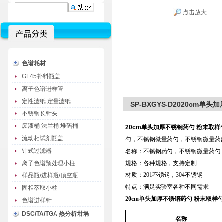
点击放大
色谱耗材
GL45补料瓶盖
离子色谱进样管
定性滤纸 定量滤纸
SP-BXGYS-D2020cm单
不锈钢长针头
废液桶 法兰桶 堆码桶
20
cm单头加厚不锈钢药勺 粉末取样
流动相试剂瓶盖
勺，不锈钢微量药勺，不锈钢微量药
针式过滤器
名称：不锈钢药勺，不锈钢微量药勺
离子色谱预处理小柱
规格：各种规格，支持定制
材质：201不锈钢，304不锈钢
样品瓶/进样瓶/顶空瓶
特点：满足实验室各种不同需求
固相萃取小柱
20cm单头加厚不锈钢药勺 粉末取样勺
色谱进样针
DSC/TA/TGA 热分析坩埚
名称