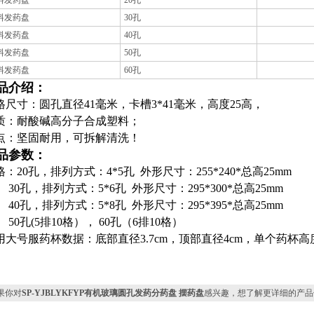
料发药盘
20
孔
料发药盘
30
孔
料发药盘
40
孔
料发药盘
50
孔
料发药盘
60
孔
品介绍：
格尺寸：圆孔直径41毫米，卡槽3*41毫米，高度25高，
质：耐酸碱高分子合成塑料；
点：坚固耐用，可拆解清洗！
品参数：
格：20孔，排列方式：4*5孔 外形尺寸：255*240*总高25mm
0孔，排列方式：5*6孔 外形尺寸：295*300*总高25mm
0孔，排列方式：5*8孔 外形尺寸：295*395*总高25mm
0孔(5排10格）， 60孔（6排10格）
用大号服药杯数据：底部直径3.7cm，顶部直径4cm，单个药杯高度2
果你对
SP-YJBLYKFYP有机玻璃圆孔发药分药盘 摆药盘
感兴趣，想了解更详细的产品