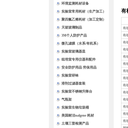
环境监测耗材设备
有
实验室常用耗材（生产加工）
聚四氟乙烯耗材（加工定制）
天玻玻璃制品
有
有
3M个人防护产品
有
微孔滤膜（水系/有机系）
有
实验室玻璃器皿
有
组培室专用仪器和配件
有
安全防护用品 劳保用品
有
实验室研钵
有
溶剂过滤器套装
有
实验室不锈钢升降台
有
气瓶架
有
有
实验室生物垃圾桶
有
美国耐洁nalgene 耗材
有
土壤三普检测产品