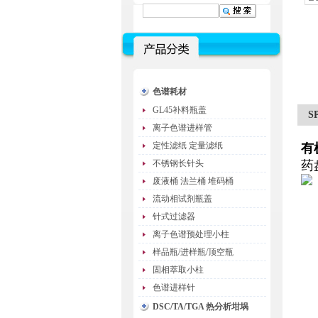
色谱耗材
GL45补料瓶盖
S
离子色谱进样管
定性滤纸 定量滤纸
有
不锈钢长针头
药
废液桶 法兰桶 堆码桶
流动相试剂瓶盖
针式过滤器
离子色谱预处理小柱
样品瓶/进样瓶/顶空瓶
固相萃取小柱
色谱进样针
DSC/TA/TGA 热分析坩埚