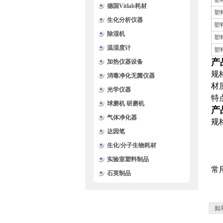
塑
德国Vitlab耗材
塑
生化分析仪器
塑
除湿机
塑
温湿度计
塑
产
加热仪器设备
规
消毒净化无菌仪器
材
光学仪器
特
球磨机 研磨机
产
气体净化器
规
达因笔
3
4
生化/分子生物耗材
5
实验室塑料制品
常
石英制品
如