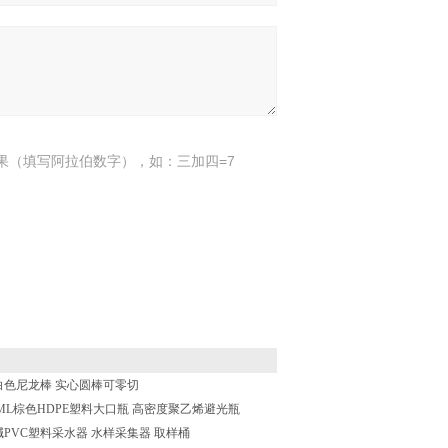
果（填写阿拉伯数字），如：三加四=7
66白色尼龙棒 实心圆棒可零切
-500ML棕色HDPE塑料大口瓶 高密度聚乙烯避光瓶
耐酸碱PVC塑料采水器 水样采集器 取样桶